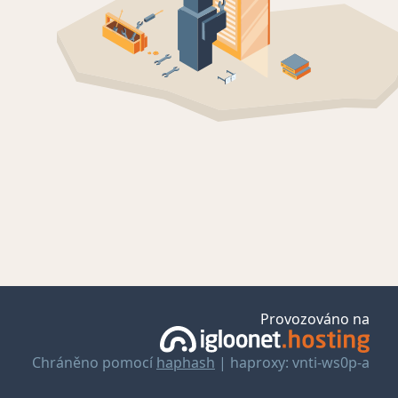
Provozováno na
Chráněno pomocí
haphash
| haproxy: vnti-ws0p-a