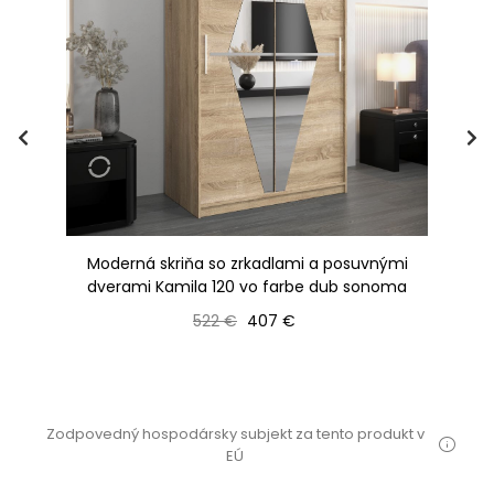
i
Moderná skriňa so zrkadlami a posuvnými
dverami Kamila 120 vo farbe dub sonoma
Bežná cena
Cena
522 €
407 €
Zodpovedný hospodársky subjekt za tento produkt v
EÚ