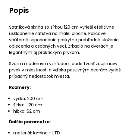
Popis
Šatníková skriňa so šírkou 120 cm vyrieši efektívne
uskladnenie šatstva na malej ploche. Policové
vnútorné usporiadanie poskytne prehľadné uloženie
oblečenia a osobných vecí. Zrkadlo na dverách je
legantným aj praktickým prvkom.
Svojim moderným vzhľadom bude tvoriť zaujímavý
prvok v miestnosti a vďaka posuvným dverám vyrieši
prípadný nedostatok miesta.
Rozmery:
výška: 200 cm
šírka: 120 cm
hĺbka: 62 cm
Ďalšie parametre:
materiál: lamino - LTD