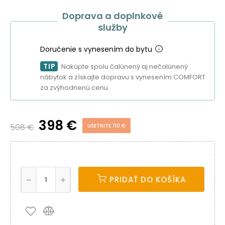
Doprava a doplnkové
služby
Doručenie s vynesením do bytu
TIP
Nakúpte spolu čalúnený aj nečalúnený
nábytok a získajte dopravu s vynesením COMFORT
za zvýhodnenú cenu.
398 €
508 €
UŠETRITE 110 €
PRIDAŤ DO KOŠÍKA