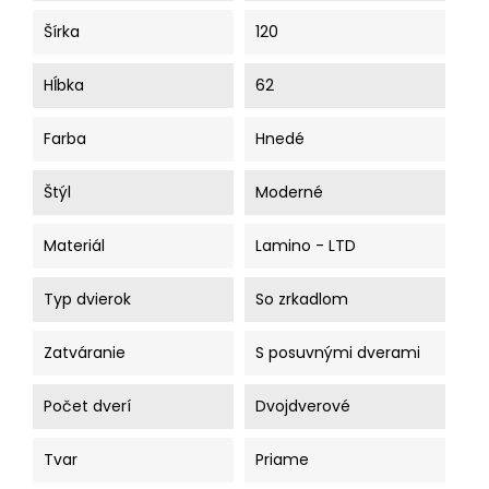
Šírka
120
Hĺbka
62
Farba
Hnedé
Štýl
Moderné
Materiál
Lamino - LTD
Typ dvierok
So zrkadlom
Zatváranie
S posuvnými dverami
Počet dverí
Dvojdverové
Tvar
Priame