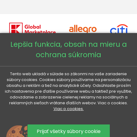
Lepšia funkcia, obsah na mieru a
ochrana súkromia
Copyright © 2026 - Veneti™
Veneti SK
Tento web ukladá v súlade so zákonmi na vaše zariadenie
súbory cookies. Cookies súbory používame na personalizáciu
obsahu a reklám a tiež na analytické účely. Odsúhlaste prosím
Veneti CZ
ich nastavenia pre ďalšie používanie webu a taktiež pre využitie,
odovzdanie a zobrazenie cielenej reklamy na sociálnych a
reklamných sieťach vrátane ďalších webov. Viac o cookies.
Veneti DE
Viac o cookies.
Veneti HU
Prijať všetky súbory cookie