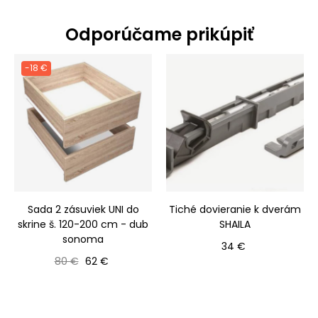
Odporúčame prikúpiť
-18 €
Sada 2 zásuviek UNI do
Tiché dovieranie k dverám
skrine š. 120-200 cm - dub
SHAILA
sonoma
Cena
34 €
Bežná cena
Cena
80 €
62 €