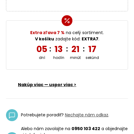
Extra zľava 7 %
na celý sortiment.
V košíku
zadajte kód:
EXTRA7
.
05
13
21
17
:
:
:
dní
hodín
minút
sekúnd
Nakúp viac — uspor viac >
Potrebujete poradiť?
Nechajte nám odkaz
.
Alebo nám zavolajte na
0950 103 422
a objednajte