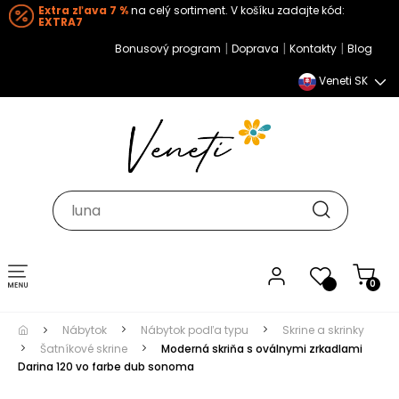
Extra zľava 7 %
na celý sortiment. V košíku zadajte kód:
EXTRA7
|
|
|
Bonusový program
Doprava
Kontakty
Blog
Veneti SK
Toggle navigation
0
Nábytok
Nábytok podľa typu
Skrine a skrinky
Šatníkové skrine
Moderná skriňa s oválnymi zrkadlami
Darina 120 vo farbe dub sonoma