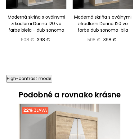
‹
›
Moderná skriňa s oválnymi
Moderná skriňa s oválnymi
zrkadlami Darina 120 vo
zrkadlami Darina 120 vo
farbe biela - dub sonoma
farbe dub sonoma-bila
Bežná cena
Cena
Bežná cena
Cena
508 €
398 €
508 €
398 €
High-contrast mode
Podobné a rovnako krásne
22%
ZĽAVA