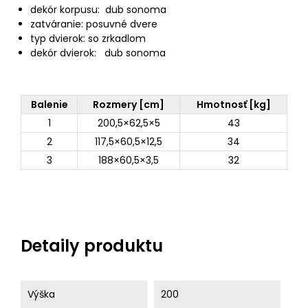
dekór korpusu: dub sonoma
zatváranie: posuvné dvere
typ dvierok: so zrkadlom
dekór dvierok: dub sonoma
Balenie
Rozmery [cm]
Hmotnosť [kg]
1
200,5×62,5×5
43
2
117,5×60,5×12,5
34
3
188×60,5×3,5
32
Detaily produktu
Výška
200