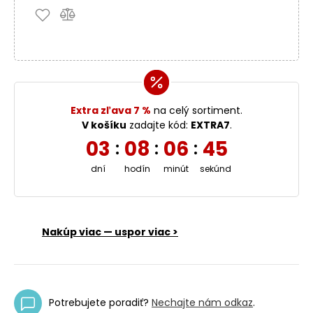
Extra zľava 7 %
na celý sortiment.
V košíku
zadajte kód:
EXTRA7
.
03
08
06
44
:
:
:
dní
hodín
minút
sekúnd
Nakúp viac — uspor viac >
Potrebujete poradiť?
Nechajte nám odkaz
.