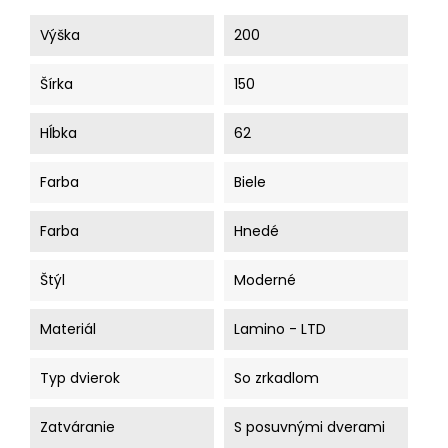
Výška
200
Šírka
150
Hĺbka
62
Farba
Biele
Farba
Hnedé
Štýl
Moderné
Materiál
Lamino - LTD
Typ dvierok
So zrkadlom
Zatváranie
S posuvnými dverami