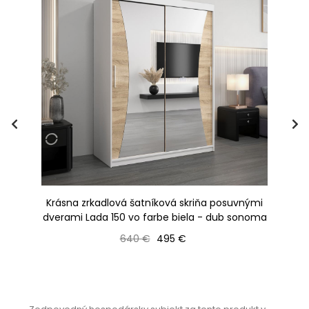
Krásna zrkadlová šatníková skriňa posuvnými
K
dub
dverami Lada 150 vo farbe biela - dub sonoma
Bežná cena
Cena
640 €
495 €