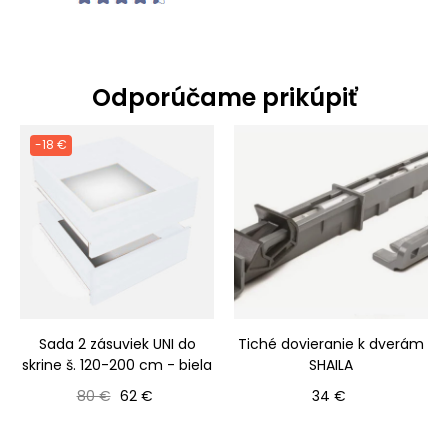
Odporúčame prikúpiť
-18 €
Sada 2 zásuviek UNI do
Tiché dovieranie k dverám
skrine š. 120-200 cm - biela
SHAILA
Bežná cena
Cena
Cena
80 €
62 €
34 €