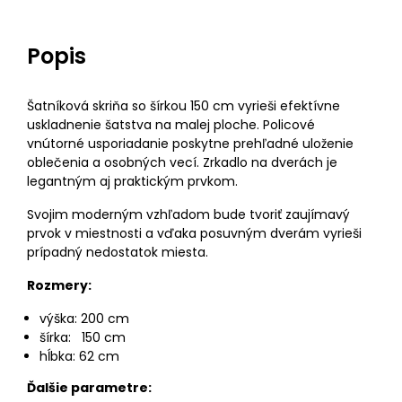
Popis
Šatníková skriňa so šírkou 150 cm vyrieši efektívne
uskladnenie šatstva na malej ploche. Policové
vnútorné usporiadanie poskytne prehľadné uloženie
oblečenia a osobných vecí. Zrkadlo na dverách je
legantným aj praktickým prvkom.
Svojim moderným vzhľadom bude tvoriť zaujímavý
prvok v miestnosti a vďaka posuvným dverám vyrieši
prípadný nedostatok miesta.
Rozmery:
výška: 200 cm
šírka: 150 cm
hĺbka: 62 cm
Ďalšie parametre: