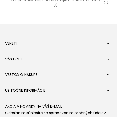
Zodpovedný hospodársky subjekt za tento produkt v
EÚ
VENETI

VÁŠ ÚČET

VŠETKO O NÁKUPE

UŽITOČNÉ INFORMÁCIE

AKCIA A NOVINKY NA VÁŠ E-MAIL
Odoslaním súhlasíte so spracovaním osobných údajov.