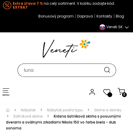
Extra zľava 7 %
na celý sortiment. V košíku zadajte kód:
EXTRA7
|
|
|
Bonusový program
Doprava
Kontakty
Blog
Veneti SK
Toggle navigation
0
Nábytok
Nábytok podľa typu
Skrine a skrinky
Šatníkové skrine
Krásna šatníková skriňa s posuvnými
dverami a oválnymi zrkadlami Nikola 150 vo farbe biela - dub
sonoma