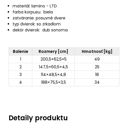
materiál: lamino - LTD
farba korpusu: biela
zatváranie: posuvné dvere
typ dvierok: so zrkadlom
dekór dvierok: dub sonoma
Balenie
Rozmery [cm]
Hmotnosť [kg]
1
200,5×62,5×5
49
2
147,5×60,5×4,5
25
3
114×48,5×4,8
18
4
188×75,5×3,5
34
Detaily produktu