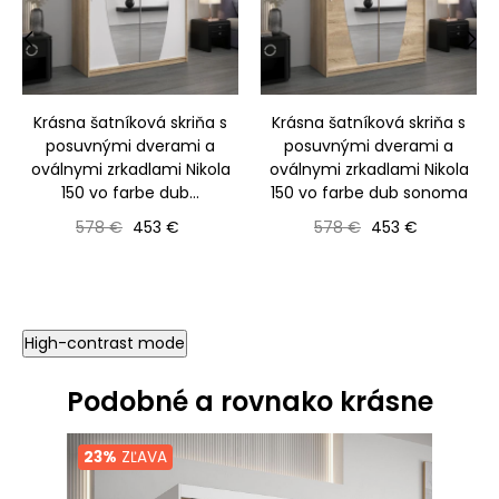
‹
›
Krásna šatníková skriňa s
Krásna šatníková skriňa s
posuvnými dverami a
posuvnými dverami a
oválnymi zrkadlami Nikola
oválnymi zrkadlami Nikola
150 vo farbe dub...
150 vo farbe dub sonoma
Bežná cena
Cena
Bežná cena
Cena
578 €
453 €
578 €
453 €
High-contrast mode
Podobné a rovnako krásne
23%
ZĽAVA