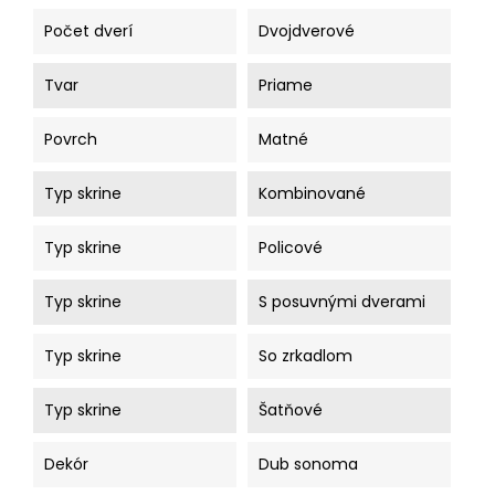
Počet dverí
Dvojdverové
Tvar
Priame
Povrch
Matné
Typ skrine
Kombinované
Typ skrine
Policové
Typ skrine
S posuvnými dverami
Typ skrine
So zrkadlom
Typ skrine
Šatňové
Dekór
Dub sonoma