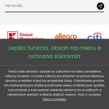
Lepšia funkcia, obsah na mieru a
ochrana súkromia
Copyright © 2026 - Veneti™
Veneti SK
Tento web ukladá v súlade so zákonmi na vaše zariadenie
súbory cookies. Cookies súbory používame na personalizáciu
obsahu a reklám a tiež na analytické účely. Odsúhlaste prosím
Veneti CZ
ich nastavenia pre ďalšie používanie webu a taktiež pre využitie,
odovzdanie a zobrazenie cielenej reklamy na sociálnych a
reklamných sieťach vrátane ďalších webov. Viac o cookies.
Veneti DE
Viac o cookies.
Veneti HU