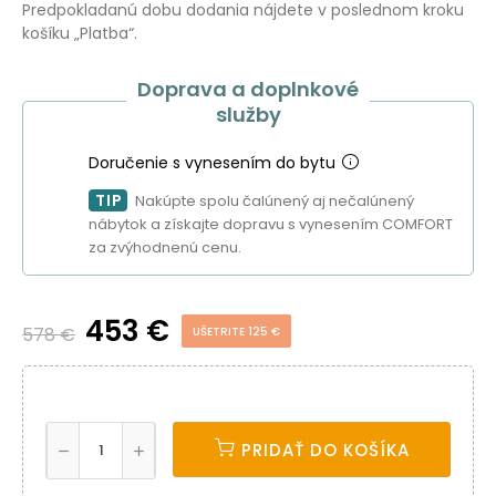
Predpokladanú dobu dodania nájdete v poslednom kroku
košíku „Platba“.
Doprava a doplnkové
služby
Doručenie s vynesením do bytu
TIP
Nakúpte spolu čalúnený aj nečalúnený
nábytok a získajte dopravu s vynesením COMFORT
za zvýhodnenú cenu.
453 €
578 €
UŠETRITE 125 €
PRIDAŤ DO KOŠÍKA