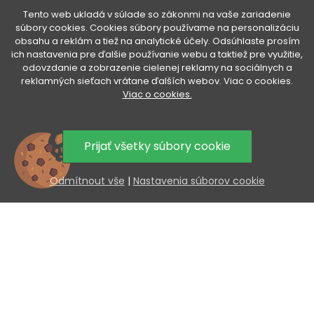
VENETI

Tento web ukladá v súlade so zákonmi na vaše zariadenie
súbory cookies. Cookies súbory používame na personalizáciu
obsahu a reklám a tiež na analytické účely. Odsúhlaste prosím
VÁŠ ÚČET

ich nastavenia pre ďalšie používanie webu a taktiež pre využitie,
odovzdanie a zobrazenie cielenej reklamy na sociálnych a
reklamných sieťach vrátane ďalších webov. Viac o cookies.
VŠETKO O NÁKUPE
Viac o cookies.

UŽITOČNÉ INFORMÁCIE

Prijať všetky súbory cookie
AKCIA A NOVINKY NA VÁŠ E-MAIL
Odmítnout vše
|
Nastavenia súborov cookie
Odoslaním súhlasíte so spracovaním osobných údajov.