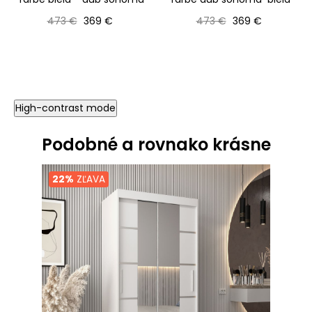
Bežná cena
Cena
Bežná cena
Cena
473 €
369 €
473 €
369 €
High-contrast mode
Podobné a rovnako krásne
22%
ZĽAVA