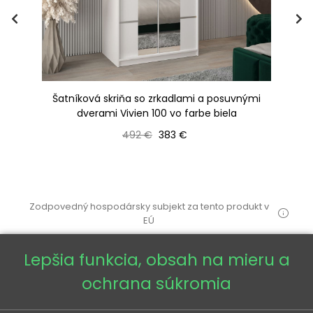
Šatníková skriňa so zrkadlami a posuvnými
Ša
dverami Vivien 100 vo farbe biela
Bežná cena
Cena
492 €
383 €
Zodpovedný hospodársky subjekt za tento produkt v
EÚ
Lepšia funkcia, obsah na mieru a
ochrana súkromia