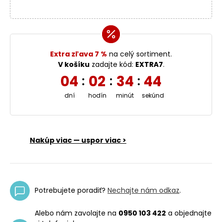
Extra zľava 7 %
na celý sortiment.
V košíku
zadajte kód:
EXTRA7
.
04
02
34
43
:
:
:
dní
hodín
minút
sekúnd
Nakúp viac — uspor viac >
Potrebujete poradiť?
Nechajte nám odkaz
.
Alebo nám zavolajte na
0950 103 422
a objednajte