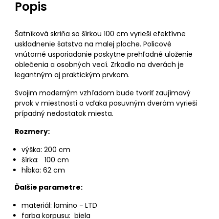
Popis
Šatníková skriňa so šírkou 100 cm vyrieši efektívne
uskladnenie šatstva na malej ploche. Policové
vnútorné usporiadanie poskytne prehľadné uloženie
oblečenia a osobných vecí. Zrkadlo na dverách je
legantným aj praktickým prvkom.
Svojim moderným vzhľadom bude tvoriť zaujímavý
prvok v miestnosti a vďaka posuvným dverám vyrieši
prípadný nedostatok miesta.
Rozmery:
výška: 200 cm
šírka: 100 cm
hĺbka: 62 cm
Ďalšie parametre:
materiál: lamino - LTD
farba korpusu: biela