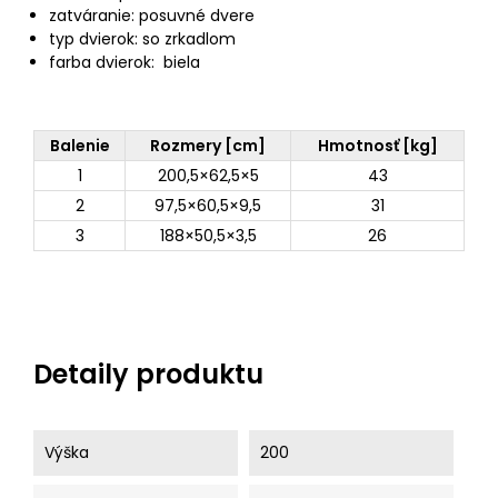
zatváranie: posuvné dvere
typ dvierok: so zrkadlom
farba dvierok: biela
Balenie
Rozmery [cm]
Hmotnosť [kg]
1
200,5×62,5×5
43
2
97,5×60,5×9,5
31
3
188×50,5×3,5
26
Detaily produktu
Výška
200