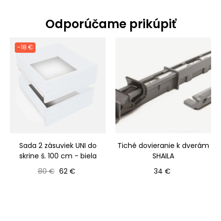
Odporúčame prikúpiť
-18 €
Sada 2 zásuviek UNI do
Tiché dovieranie k dverám
skrine š. 100 cm - biela
SHAILA
Bežná cena
Cena
Cena
80 €
62 €
34 €