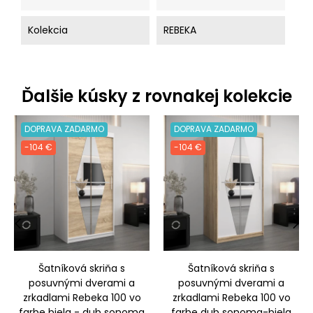
Kolekcia
REBEKA
Ďalšie kúsky z rovnakej kolekcie
DOPRAVA ZADARMO
DOPRAVA ZADARMO
-104 €
-104 €
‹
›
Šatníková skriňa s
Šatníková skriňa s
posuvnými dverami a
posuvnými dverami a
zrkadlami Rebeka 100 vo
zrkadlami Rebeka 100 vo
farbe biela - dub sonoma
farbe dub sonoma-biela