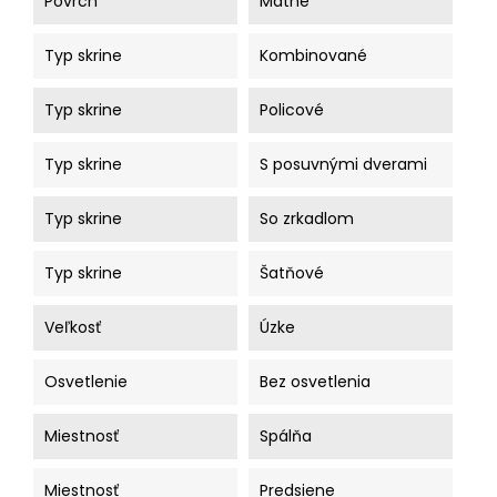
Povrch
Matné
Typ skrine
Kombinované
Typ skrine
Policové
Typ skrine
S posuvnými dverami
Typ skrine
So zrkadlom
Typ skrine
Šatňové
Veľkosť
Úzke
Osvetlenie
Bez osvetlenia
Miestnosť
Spálňa
Miestnosť
Predsiene