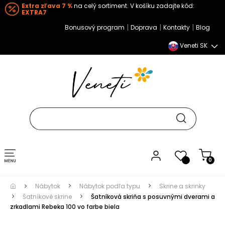
Extra zľava 7 %
na celý sortiment. V košíku zadajte kód:
EXTRA7
|
|
|
Bonusový program
Doprava
Kontakty
Blog
Veneti SK
Toggle navigation
0
Nábytok
Nábytok podľa typu
Skrine a skrinky
Šatníkové skrine
Šatníková skriňa s posuvnými dverami a
zrkadlami Rebeka 100 vo farbe biela