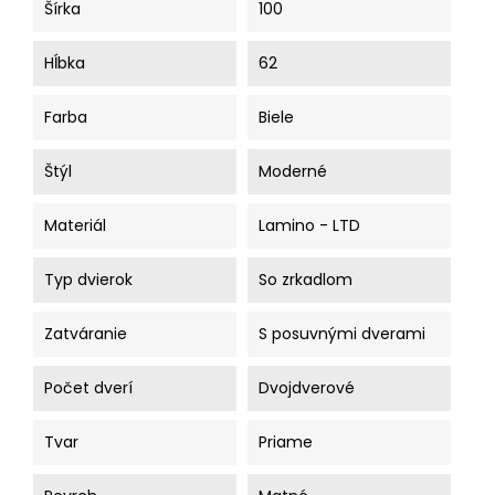
Šírka
100
Hĺbka
62
Farba
Biele
Štýl
Moderné
Materiál
Lamino - LTD
Typ dvierok
So zrkadlom
Zatváranie
S posuvnými dverami
Počet dverí
Dvojdverové
Tvar
Priame