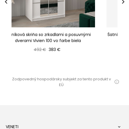
i
Šatníková skriňa Vivi so zrkadlom a posuvnými
dverami 100 vo farbe biela
Bežná cena
Cena
487 €
379 €
Zodpovedný hospodársky subjekt za tento produkt v
EÚ
VENETI
