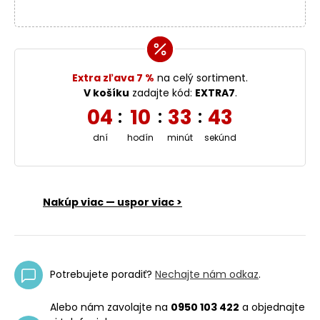
Extra zľava 7 %
na celý sortiment.
V košíku
zadajte kód:
EXTRA7
.
04
10
33
42
:
:
:
dní
hodín
minút
sekúnd
Nakúp viac — uspor viac >
Potrebujete poradiť?
Nechajte nám odkaz
.
Alebo nám zavolajte na
0950 103 422
a objednajte