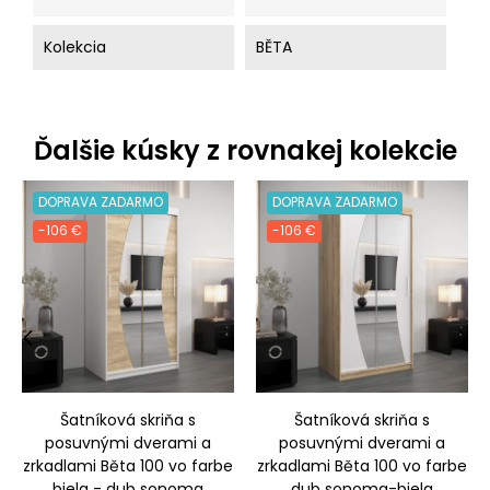
Kolekcia
BĚTA
Ďalšie kúsky z rovnakej kolekcie
DOPRAVA ZADARMO
DOPRAVA ZADARMO
-106 €
-106 €
‹
›
Šatníková skriňa s
Šatníková skriňa s
posuvnými dverami a
posuvnými dverami a
zrkadlami Běta 100 vo farbe
zrkadlami Běta 100 vo farbe
biela - dub sonoma
dub sonoma-biela