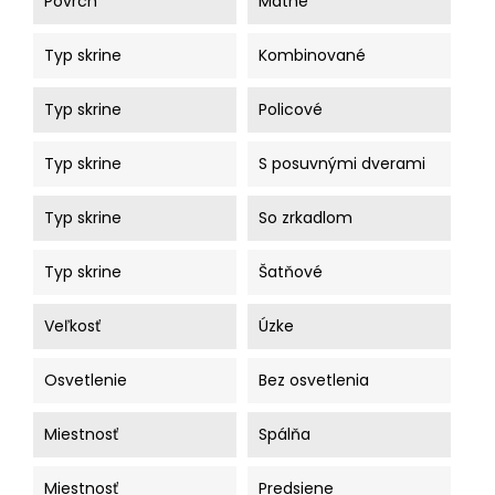
Povrch
Matné
Typ skrine
Kombinované
Typ skrine
Policové
Typ skrine
S posuvnými dverami
Typ skrine
So zrkadlom
Typ skrine
Šatňové
Veľkosť
Úzke
Osvetlenie
Bez osvetlenia
Miestnosť
Spálňa
Miestnosť
Predsiene