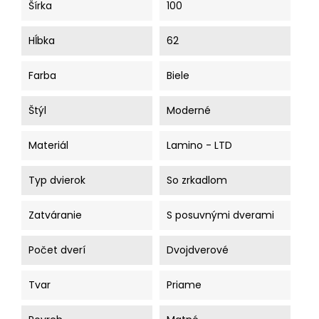
Šírka
100
Hĺbka
62
Farba
Biele
Štýl
Moderné
Materiál
Lamino - LTD
Typ dvierok
So zrkadlom
Zatváranie
S posuvnými dverami
Počet dverí
Dvojdverové
Tvar
Priame