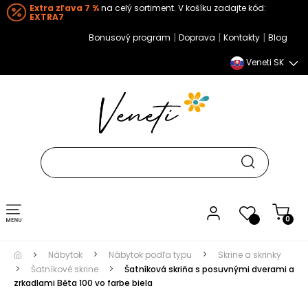
Extra zľava 7 %
na celý sortiment. V košíku zadajte kód:
EXTRA7
|
|
|
Bonusový program
Doprava
Kontakty
Blog
Veneti SK
Toggle navigation
0
Nábytok
Nábytok podľa typu
Skrine a skrinky
Šatníkové skrine
Šatníková skriňa s posuvnými dverami a
zrkadlami Běta 100 vo farbe biela