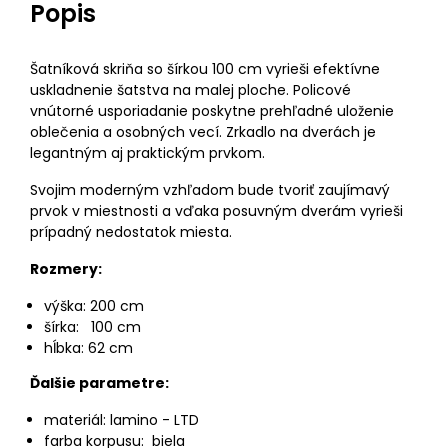
Popis
Šatníková skriňa so šírkou 100 cm vyrieši efektívne
uskladnenie šatstva na malej ploche. Policové
vnútorné usporiadanie poskytne prehľadné uloženie
oblečenia a osobných vecí. Zrkadlo na dverách je
legantným aj praktickým prvkom.
Svojim moderným vzhľadom bude tvoriť zaujímavý
prvok v miestnosti a vďaka posuvným dverám vyrieši
prípadný nedostatok miesta.
Rozmery:
výška: 200 cm
šírka: 100 cm
hĺbka: 62 cm
Ďalšie parametre:
materiál: lamino - LTD
farba korpusu: biela