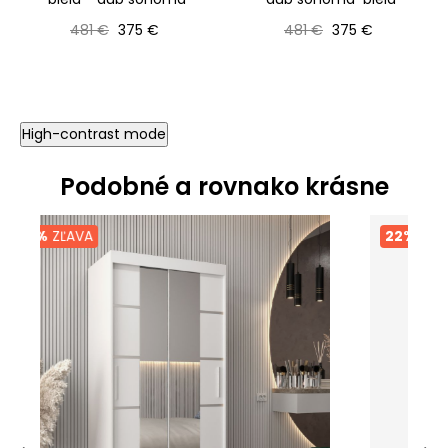
Bežná cena
Cena
Bežná cena
Cena
481 €
375 €
481 €
375 €
High-contrast mode
Podobné a rovnako krásne
22%
ZĽAVA