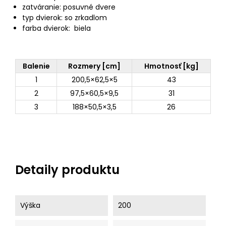
zatváranie: posuvné dvere
typ dvierok: so zrkadlom
farba dvierok: biela
Balenie
Rozmery [cm]
Hmotnosť [kg]
1
200,5×62,5×5
43
2
97,5×60,5×9,5
31
3
188×50,5×3,5
26
Detaily produktu
Výška
200