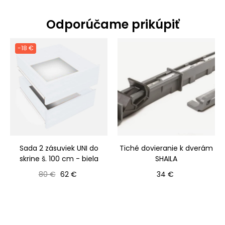
Odporúčame prikúpiť
-18 €
Sada 2 zásuviek UNI do
Tiché dovieranie k dverám
skrine š. 100 cm - biela
SHAILA
Bežná cena
Cena
Cena
80 €
62 €
34 €