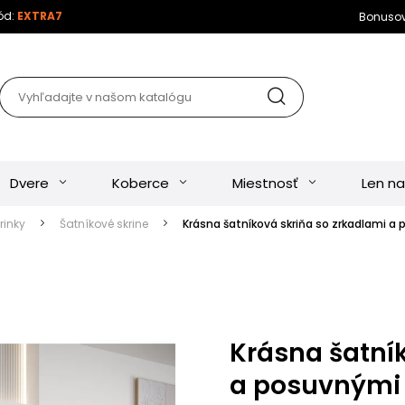
kód:
EXTRA7
Bonuso
Dvere
Koberce
Miestnosť
Len na
rinky
Šatníkové skrine
Krásna šatníková skriňa so zrkadlami 
Krásna šatní
a posuvnými 