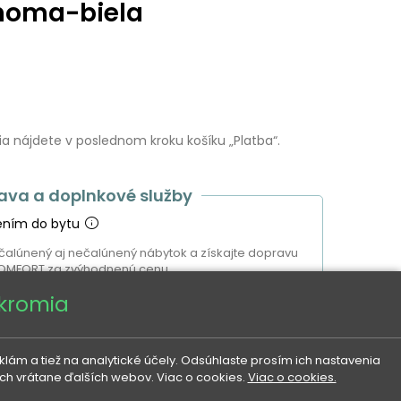
noma-biela
 nájdete v poslednom kroku košíku „Platba“.
ava a doplnkové služby
ením do bytu
čalúnený aj nečalúnený nábytok a získajte dopravu
OMFORT za zvýhodnenú cenu.
úkromia
E 131 €
ám a tiež na analytické účely. Odsúhlaste prosím ich nastavenia
ach vrátane ďalších webov. Viac o cookies.
Viac o cookies.