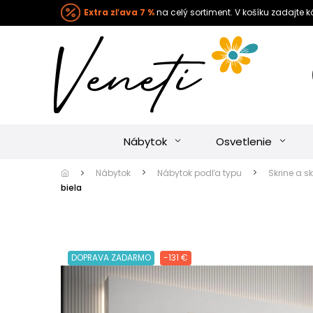
Extra zľava 7 %
na celý sortiment. V košíku zadajte 
Nábytok
Osvetlenie
Nábytok
Nábytok podľa typu
Skrine a sk
biela
DOPRAVA ZADARMO
-131 €