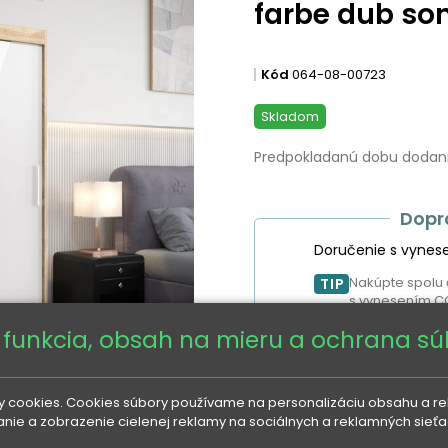
farbe dub so
Kód
064-08-00723
Skladom
Predpokladanú dobu dodania
Dopr
Doručenie s vynes
Nakúpte spolu 
TIP
s vynesením C
 funkcia, obsah na mieru a ochrana s
466 €
597 €
UŠETRIT
 cookies. Cookies súbory používame na personalizáciu obsahu a rekl
danie a zobrazenie cielenej reklamy na sociálnych a reklamných sieť