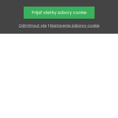
Prijať všetky súbory cookie
Odmítnout vše
|
Nastavenia súborov cookie
Extra
V k
0
d
Nakúp viac — uspor 