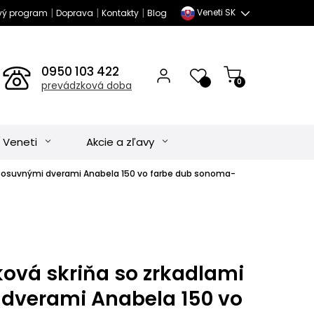
|
|
|
Veneti SK
vý program
Doprava
Kontakty
Blog
0950 103 422
0
prevádzková doba
 Veneti
Akcie a zľavy
a posuvnými dverami Anabela 150 vo farbe dub sonoma-
ková skriňa so zrkadlami
dverami Anabela 150 vo