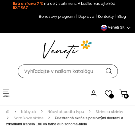
Extra zľava 7 %
na celý sortiment. V košíku zadajte kód:
EXTRA7
|
|
|
Bonusový program
Doprava
Kontakty
Blog
Veneti SK
Toggle navigation
0
Nábytok
Nábytok podľa typu
Skrine a skrinky
Šatníkové skrine
Priestranná skriňa s posuvnými dverami
a zrkadlami Izabela 180 vo farbe dub sonoma-biela