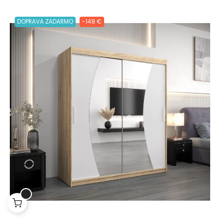
DOPRAVA ZADARMO
-148 €
Lepšia funkcia, obsah na mieru a
ochrana súkromia
Tento web ukladá v súlade so zákonmi na vaše zariadenie
súbory cookies. Cookies súbory používame na personalizáciu
obsahu a reklám a tiež na analytické účely. Odsúhlaste prosím
ich nastavenia pre ďalšie používanie webu a taktiež pre využitie,
odovzdanie a zobrazenie cielenej reklamy na sociálnych a
reklamných sieťach vrátane ďalších webov. Viac o cookies.
Viac o cookies.
Prijať všetky súbory cookie
Odmítnout vše
|
Nastavenia súborov cookie