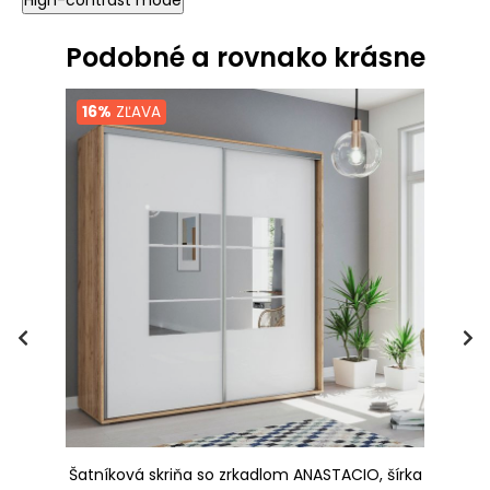
High-contrast mode
Podobné a rovnako krásne
16%
ZĽAVA
Šatníková skriňa so zrkadlom ANASTACIO, šírka
Ša