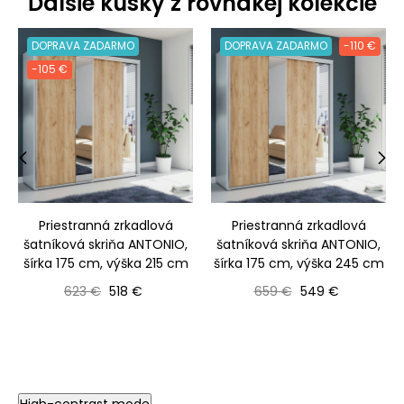
Ďalšie kúsky z rovnakej kolekcie
DOPRAVA ZADARMO
DOPRAVA ZADARMO
-110 €
-105 €
‹
›
Priestranná zrkadlová
Priestranná zrkadlová
šatníková skriňa ANTONIO,
šatníková skriňa ANTONIO,
šírka 175 cm, výška 215 cm
šírka 175 cm, výška 245 cm
Bežná cena
Cena
Bežná cena
Cena
623 €
518 €
659 €
549 €