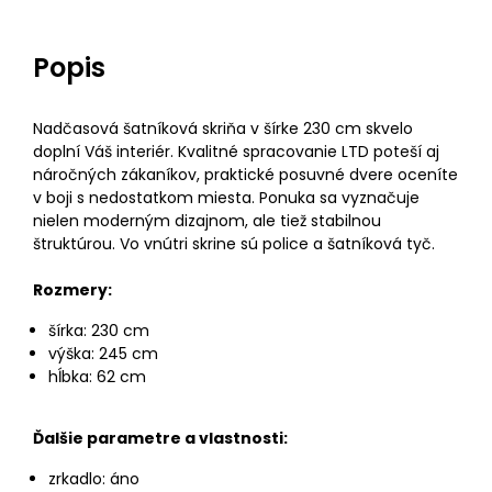
Popis
Nadčasová šatníková skriňa v šírke 230 cm skvelo
doplní Váš interiér. Kvalitné spracovanie LTD poteší aj
náročných zákaníkov, praktické posuvné dvere oceníte
v boji s nedostatkom miesta. Ponuka sa vyznačuje
nielen moderným dizajnom, ale tiež stabilnou
štruktúrou. Vo vnútri skrine sú police a šatníková tyč.
Rozmery:
šírka: 230 cm
výška: 245 cm
hĺbka: 62 cm
Ďalšie parametre a vlastnosti:
zrkadlo: áno