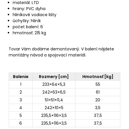
materiál: LTD
hrany: PVC dyha
hliníkové vodiace lišty
úchytky: hliník
počet balení: 6
hmotnosť: 215 kg
Tovar Vám dodáme demontovaný. V balení nájdete
montážny návod a spojovací materiál.
Balenie
Rozmery [cm]
Hmotnosť [kg]
1
233×64×5,3
55
2
242×63×6,5
61
3
51×51×11,4
20
4
242×10×5
3,5
5
235,5×116×3,5
37,5
6
235,5×116×3,5
37,5