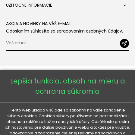
UŽITOČNÉ INFORMÁCIE

AKCIA A NOVINKY NA VÁŠ E-MAIL
Odoslaním súhlasíte so spracovaním osobných údajov.
Lepšia funkcia, obsah na mieru a
ochrana súkromia
Copyright © 2026 - Veneti™
Tento web ukladá v súlade so zákonmi na vaše zariadenie
súbory cookies. Cookies súbory používame na personalizáciu
obsahu a reklám a tiež na analytické účely. Odsúhlaste prosím
Veneti SK
ich nastavenia pre ďalšie používanie webu a taktiež pre využitie,
odovzdanie a zobrazenie cielenej reklamy na sociálnych a