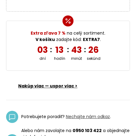
Extra zľava 7 %
na celý sortiment.
V košíku
zadajte kód:
EXTRA7
.
03
13
43
25
:
:
:
dní
hodín
minút
sekúnd
Nakúp viac — uspor viac >
Potrebujete poradiť?
Nechajte nám odkaz
.
Alebo nám zavolajte na
0950 103 422
a objednajte