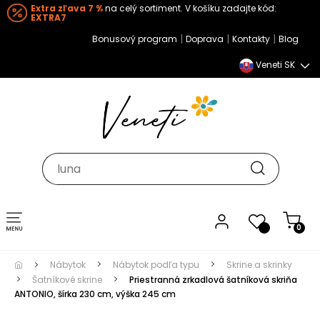
Extra zľava 7 %
na celý sortiment. V košíku zadajte kód:
EXTRA7
|
|
|
Bonusový program
Doprava
Kontakty
Blog
Veneti SK
Toggle navigation
0
Nábytok
Nábytok podľa typu
Skrine a skrinky
Šatníkové skrine
Priestranná zrkadlová šatníková skriňa
ANTONIO, šírka 230 cm, výška 245 cm