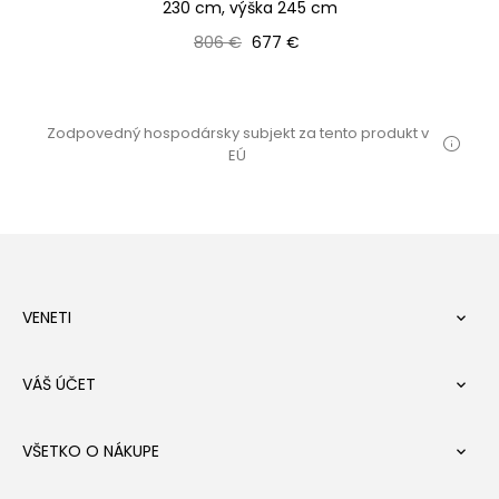
230 cm, výška 245 cm
Bežná cena
Cena
806 €
677 €
Zodpovedný hospodársky subjekt za tento produkt v
EÚ
VENETI

VÁŠ ÚČET

VŠETKO O NÁKUPE
