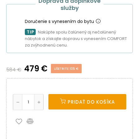
Doprava a doplnkové
služby
Doručenie s vynesením do bytu
TIP
Nakúpte spolu čalúnený aj nečalúnený
nábytok a získajte dopravu s vynesením COMFORT
za zvýhodnenú cenu.
479 €
584 €
UŠETRITE 105 €
PRIDAŤ DO KOŠÍKA