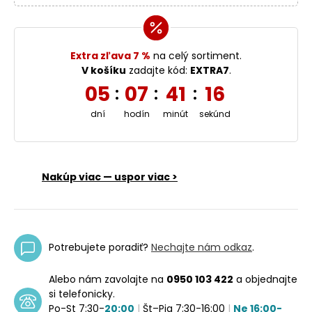
Extra zľava 7 %
na celý sortiment.
V košíku
zadajte kód:
EXTRA7
.
05
07
41
15
:
:
:
dní
hodín
minút
sekúnd
Nakúp viac — uspor viac >
Potrebujete poradiť?
Nechajte nám odkaz
.
Alebo nám zavolajte na
0950 103 422
a objednajte
si telefonicky.
Po-St 7:30-
20:00
|
Št–Pia 7:30-16:00
|
Ne 16:00-