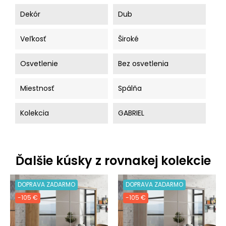
Dekór
Dub
Veľkosť
Široké
Osvetlenie
Bez osvetlenia
Miestnosť
Spálňa
Kolekcia
GABRIEL
Ďalšie kúsky z rovnakej kolekcie
DOPRAVA ZADARMO
DOPRAVA ZADARMO
-105 €
-105 €