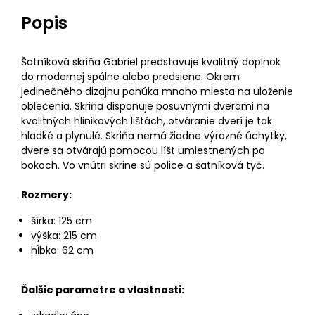
Popis
Šatníková skriňa Gabriel predstavuje kvalitný doplnok
do modernej spálne alebo predsiene. Okrem
jedinečného dizajnu ponúka mnoho miesta na uloženie
oblečenia. Skriňa disponuje posuvnými dverami na
kvalitných hlinikových lištách, otváranie dverí je tak
hladké a plynulé. Skriňa nemá žiadne výrazné úchytky,
dvere sa otvárajú pomocou líšt umiestnených po
bokoch. Vo vnútri skrine sú police a šatníková tyč.
Rozmery:
šírka: 125 cm
výška: 215 cm
hĺbka: 62 cm
Ďalšie parametre a vlastnosti: