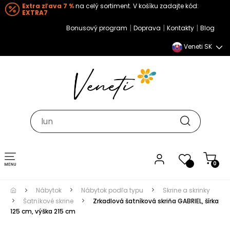
Extra zľava 7 %
na celý sortiment. V košíku zadajte kód:
EXTRA7
|
|
|
Bonusový program
Doprava
Kontakty
Blog
Veneti SK
Toggle navigation
0
Nábytok
Nábytok podľa typu
Skrine a skrinky
Šatníkové skrine
Zrkadlová šatníková skriňa GABRIEL, šírka
125 cm, výška 215 cm