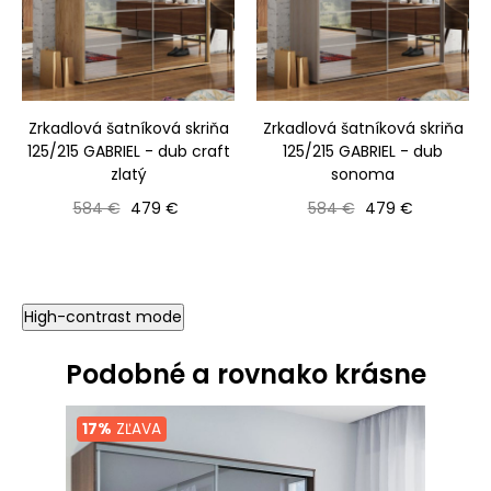
Zrkadlová šatníková skriňa
Zrkadlová šatníková skriňa
125/215 GABRIEL - dub craft
125/215 GABRIEL - dub
zlatý
sonoma
Bežná cena
Cena
Bežná cena
Cena
584 €
479 €
584 €
479 €
High-contrast mode
Podobné a rovnako krásne
17%
ZĽAVA