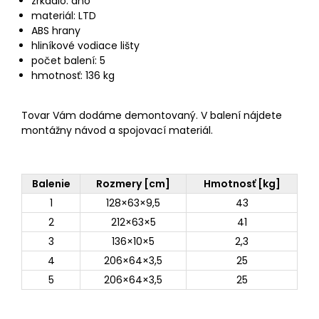
zrkadlo: áno
materiál: LTD
ABS hrany
hliníkové vodiace lišty
počet balení: 5
hmotnosť: 136 kg
Tovar Vám dodáme demontovaný. V balení nájdete
montážny návod a spojovací materiál.
Balenie
Rozmery [cm]
Hmotnosť [kg]
1
128×63×9,5
43
2
212×63×5
41
3
136×10×5
2,3
4
206×64×3,5
25
5
206×64×3,5
25