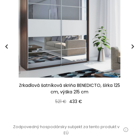
215
Zrkadlová šatníková skriňa BENEDICTO, šírka 125
cm, výška 215 cm
Bežná cena
Cena
521 €
433 €
Zodpovedný hospodársky subjekt za tento produkt v
EÚ