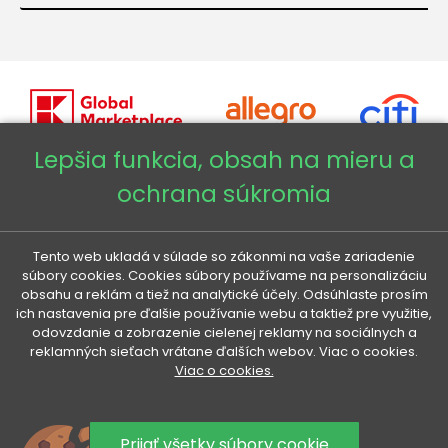
Lepšia funkcia, obsah na mieru a
ochrana súkromia
Copyright © 2026 - Veneti™
Veneti SK
Tento web ukladá v súlade so zákonmi na vaše zariadenie
súbory cookies. Cookies súbory používame na personalizáciu
obsahu a reklám a tiež na analytické účely. Odsúhlaste prosím
Veneti CZ
ich nastavenia pre ďalšie používanie webu a taktiež pre využitie,
odovzdanie a zobrazenie cielenej reklamy na sociálnych a
reklamných sieťach vrátane ďalších webov. Viac o cookies.
Veneti DE
Viac o cookies.
Veneti HU
Prijať všetky súbory cookie