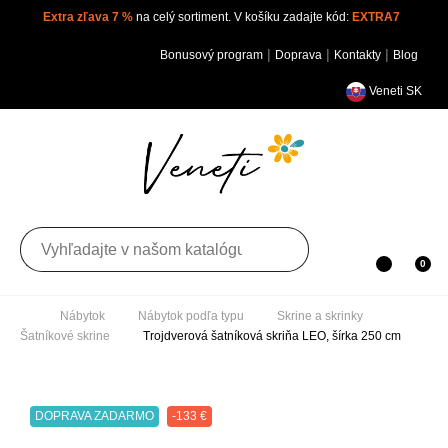
Extra zľava 7 %
na celý sortiment. V košíku zadajte kód:
EXTRA7
|
|
|
Bonusový program
Doprava
Kontakty
Blog
Veneti SK
Toggle navigation
0
Nábytok
Nábytok podľa typu
Skrine a skrinky
Šatníkové skrine
Trojdverová šatníková skriňa LEO, šírka
250 cm