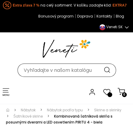
Extra zľava 7 %
na celý sortiment. V košíku zadajte kód:
EXTRA7
|
|
|
Bonusový program
Doprava
Kontakty
Blog
Veneti SK
Toggle navigation
0
Nábytok
Nábytok podľa typu
Skrine a skrinky
Šatníkové skrine
Kombinovaná šatníková skriňa s
posuvnými dverami a LED osvetlením PIRITU 4 - biela