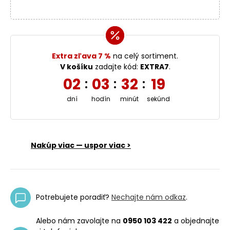
Extra zľava 7 %
na celý sortiment.
V košíku
zadajte kód:
EXTRA7
.
02
03
32
19
:
:
:
dní
hodín
minút
sekúnd
Nakúp viac — uspor viac >
Potrebujete poradiť?
Nechajte nám odkaz
.
Alebo nám zavolajte na
0950 103 422
a objednajte