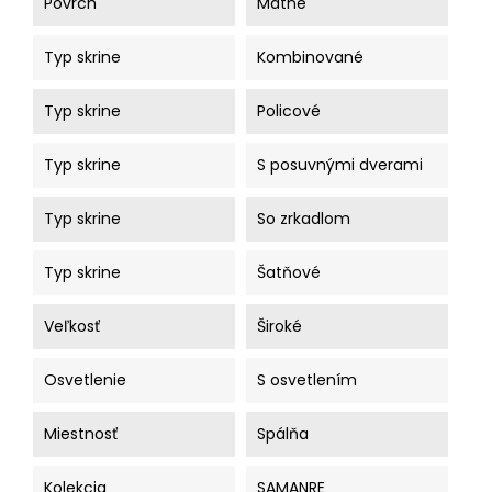
Povrch
Matné
Typ skrine
Kombinované
Typ skrine
Policové
Typ skrine
S posuvnými dverami
Typ skrine
So zrkadlom
Typ skrine
Šatňové
Veľkosť
Široké
Osvetlenie
S osvetlením
Miestnosť
Spálňa
Kolekcia
SAMANRE