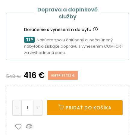
Doprava a doplnkové
služby
Doručenie s vynesením do bytu
TIP
Nakúpte spolu čalúnený aj nečalúnený
nábytok a získajte dopravu s vynesením COMFORT
za zvýhodnenú cenu.
416 €
548 €
UŠETRITE 132 €
PRIDAŤ DO KOŠÍKA