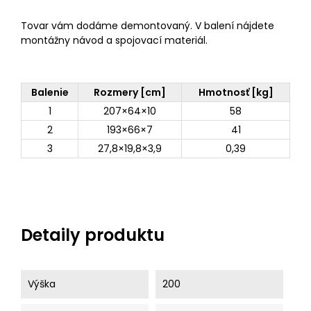
Tovar vám dodáme demontovaný. V balení nájdete
montážny návod a spojovací materiál.
Balenie
Rozmery [cm]
Hmotnosť [kg]
1
207×64×10
58
2
193×66×7
41
3
27,8×19,8×3,9
0,39
Detaily produktu
Výška
200