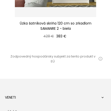
m
Úzka šatníková skriňa 120 cm so zrkadlom
Ša
SAMANRE 2 - biela
Bežná cena
Cena
428 €
383 €
Zodpovedný hospodársky subjekt za tento produkt v
EÚ
VENETI
