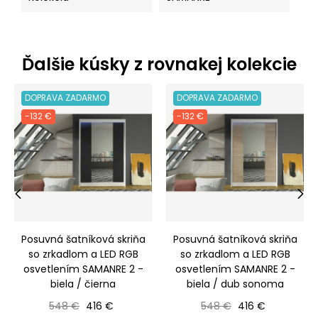
Ďalšie kúsky z rovnakej kolekcie
DOPRAVA ZADARMO
DOPRAVA ZADARMO
-132 €
-132 €
‹
›
Posuvná šatníková skriňa
Posuvná šatníková skriňa
so zrkadlom a LED RGB
so zrkadlom a LED RGB
osvetlením SAMANRE 2 -
osvetlením SAMANRE 2 -
biela / čierna
biela / dub sonoma
Bežná cena
Cena
Bežná cena
Cena
548 €
416 €
548 €
416 €