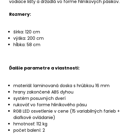
vodiace lišty a držadlá vo forme hliníkových pásikov.
Rozmery:
šírka: 120 cm
výška: 200 cm
hĺbka: 58 cm
Ďalšie parametre a vlastnosti:
materiál: laminovaná doska s hrúbkou 16 mm
hrany zakončené ABS dyhou
systém posuvných dverí
rukoväť vo forme hliníkového pásu
RGB LED osvetlenie v cene (15 variabilných farieb +
diaľkové ovládanie)
hmotnosť: 112 kg
počet balení: 2