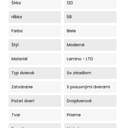
Šírka
120
Hĺbka
58
Farba
Biele
Štýl
Moderné
Materiál
Lamino - LTD
Typ dvierok
So zrkadlom
Zatváranie
S posuvnými dverami
Počet dverí
Dvojdverové
Tvar
Priame