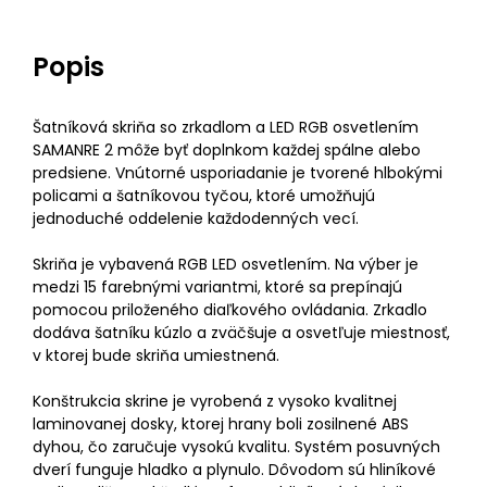
Popis
Šatníková skriňa so zrkadlom a LED RGB osvetlením
SAMANRE 2 môže byť doplnkom každej spálne alebo
predsiene. Vnútorné usporiadanie je tvorené hlbokými
policami a šatníkovou tyčou, ktoré umožňujú
jednoduché oddelenie každodenných vecí.
Skriňa je vybavená RGB LED osvetlením. Na výber je
medzi 15 farebnými variantmi, ktoré sa prepínajú
pomocou priloženého diaľkového ovládania. Zrkadlo
dodáva šatníku kúzlo a zväčšuje a osvetľuje miestnosť,
v ktorej bude skriňa umiestnená.
Konštrukcia skrine je vyrobená z vysoko kvalitnej
laminovanej dosky, ktorej hrany boli zosilnené ABS
dyhou, čo zaručuje vysokú kvalitu. Systém posuvných
dverí funguje hladko a plynulo. Dôvodom sú hliníkové