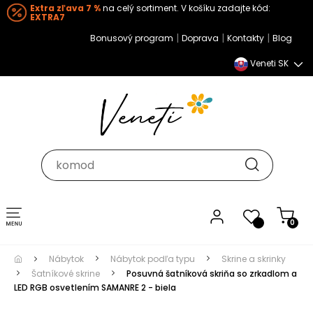
Extra zľava 7 %
na celý sortiment. V košíku zadajte kód:
EXTRA7
|
|
|
Bonusový program
Doprava
Kontakty
Blog
Veneti SK
Toggle navigation
0
Nábytok
Nábytok podľa typu
Skrine a skrinky
Šatníkové skrine
Posuvná šatníková skriňa so zrkadlom a
LED RGB osvetlením SAMANRE 2 - biela