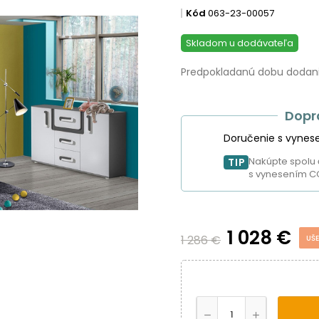
Kód
063-23-00057
Skladom u dodávateľa
Predpokladanú dobu dodania
Dopr
Doručenie s vynes
Nakúpte spolu 
TIP
s vynesením C
1 028 €
1 286 €
UŠE