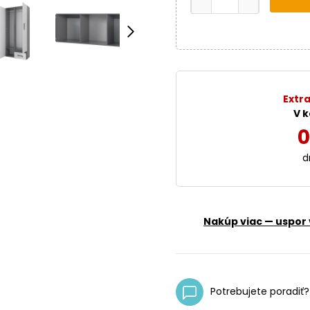
Extra
V k
0
d
Nakúp viac — uspor 
Potrebujete poradiť