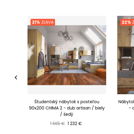
21%
ZĽAVA
22%
Z
ALBA 2 -
Študentský nábytok s posteľou
Nábytok
90x200 CHIMA 2 - dub artisan / biely
- 
/ šedý
Bežná cena
Cena
1 565 €
1 232 €