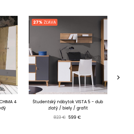
27%
ZĽAVA
26%
 CHIMA 4
Študentský nábytok VISTA 5 - dub
Nábyto
šedý
zlatý / biely / grafit
Bežná cena
Cena
823 €
599 €