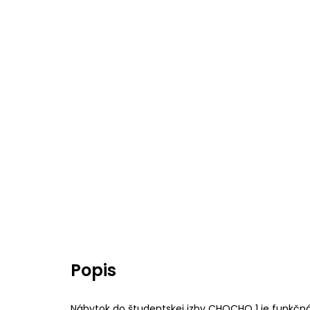
Popis
Nábytok do študentskej izby CHOCHO 1 je funkčná