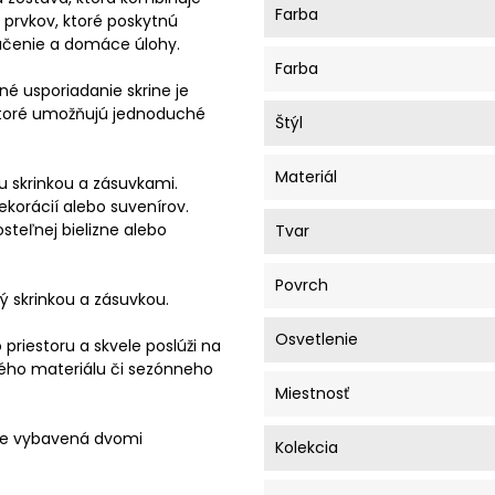
Farba
 prvkov, ktoré poskytnú
 učenie a domáce úlohy.
Farba
né usporiadanie skrine je
ktoré umožňujú jednoduché
Štýl
Materiál
u skrinkou a zásuvkami.
ekorácií alebo suvenírov.
steľnej bielizne alebo
Tvar
Povrch
ný skrinkou a zásuvkou.
Osvetlenie
iestoru a skvele poslúži na
ného materiálu či sezónneho
Miestnosť
 je vybavená dvomi
Kolekcia