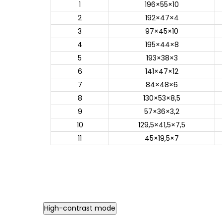
1
196×55×10
2
192×47×4
3
97×45×10
4
195×44×8
5
193×38×3
6
141×47×12
7
84×48×6
8
130×53×8,5
9
57×36×3,2
10
129,5×41,5×7,5
11
45×19,5×7
High-contrast mode