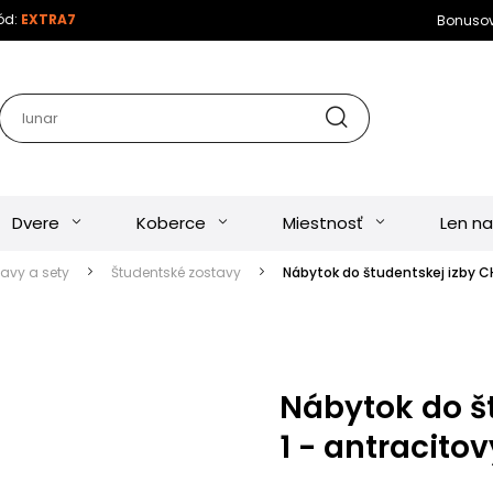
kód:
EXTRA7
Bonuso
Dvere
Koberce
Miestnosť
Len na
tavy a sety
Študentské zostavy
Nábytok do študentskej izby CH
Nábytok do š
1 - antracitov