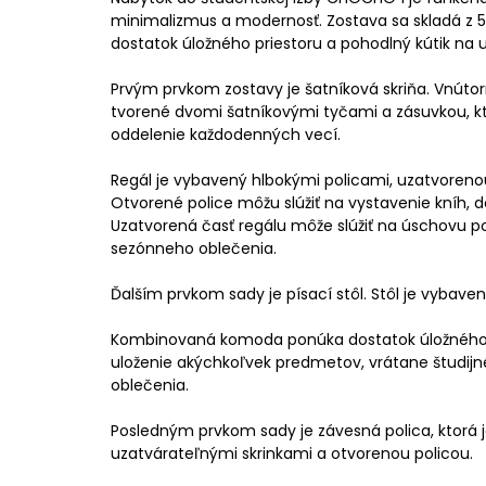
minimalizmus a modernosť. Zostava sa skladá z 5
dostatok úložného priestoru a pohodlný kútik na
Prvým prvkom zostavy je šatníková skriňa. Vnútor
tvorené dvomi šatníkovými tyčami a zásuvkou, 
oddelenie každodenných vecí.
Regál je vybavený hlbokými policami, uzatvoreno
Otvorené police môžu slúžiť na vystavenie kníh, d
Uzatvorená časť regálu môže slúžiť na úschovu po
sezónneho oblečenia.
Ďalším prvkom sady je písací stôl. Stôl je vybave
Kombinovaná komoda ponúka dostatok úložného pr
uloženie akýchkoľvek predmetov, vrátane študij
oblečenia.
Posledným prvkom sady je závesná polica, ktorá
uzatvárateľnými skrinkami a otvorenou policou.