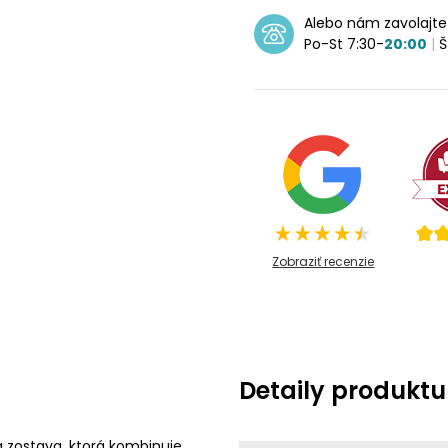
Alebo nám zavolajt
Po-St 7:30-
20:00
|
Š
Zobraziť recenzie
Detaily produktu
 zostava, ktorá kombinuje