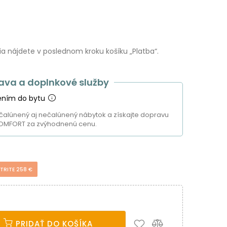
 nájdete v poslednom kroku košíku „Platba“.
ava a doplnkové služby
ením do bytu
čalúnený aj nečalúnený nábytok a získajte dopravu
OMFORT za zvýhodnenú cenu.
TRITE 258 €
PRIDAŤ DO KOŠÍKA