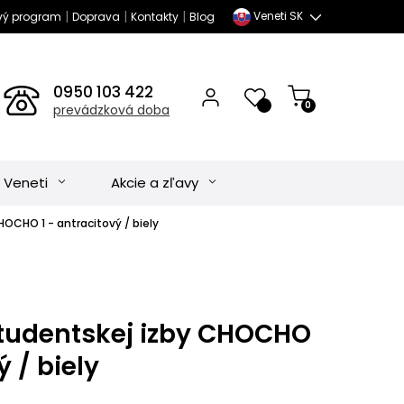
|
|
|
Veneti SK
vý program
Doprava
Kontakty
Blog
0950 103 422
0
prevádzková doba
 Veneti
Akcie a zľavy
OCHO 1 - antracitový / biely
tudentskej izby CHOCHO
ý / biely