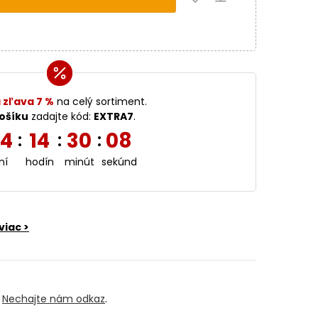
 zľava 7 %
na celý sortiment.
ošíku
zadajte kód:
EXTRA7
.
4
14
30
07
:
:
:
ní
hodín
minút
sekúnd
viac >
?
Nechajte nám odkaz
.