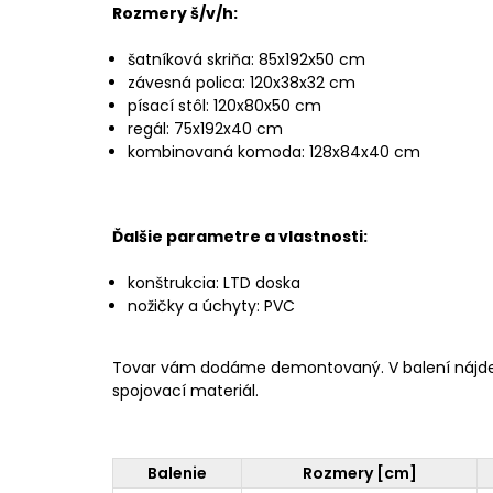
Rozmery š/v/h:
šatníková skriňa: 85x192x50 cm
závesná polica: 120x38x32 cm
písací stôl: 120x80x50 cm
regál: 75x192x40 cm
kombinovaná komoda: 128x84x40 cm
Ďalšie parametre a vlastnosti:
konštrukcia: LTD doska
nožičky a úchyty: PVC
Tovar vám dodáme demontovaný. V balení nájd
spojovací materiál.
Balenie
Rozmery [cm]