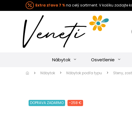
Extra zľava 7 %
na celý sortiment. V košíku zadajte 
Nábytok
Osvetlenie
Nábytok
Nábytok podľa typu
Steny, zos
DOPRAVA ZADARMO
-258 €