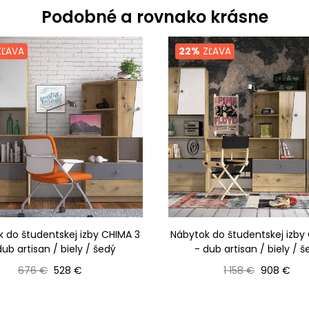
Podobné a rovnako krásne
ĽAVA
22%
ZĽAVA
 do študentskej izby CHIMA 3
Nábytok do študentskej izby
dub artisan / biely / šedý
- dub artisan / biely / 
Bežná cena
Cena
Bežná cena
Cena
676 €
528 €
1 158 €
908 €