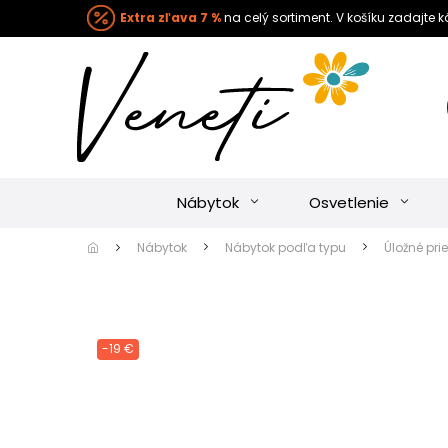
Extra zľava 7 %
na celý sortiment. V košíku zadajte 
Nábytok
Osvetlenie
Nábytok
Nábytok podľa typu
Úložné pri
-19 €