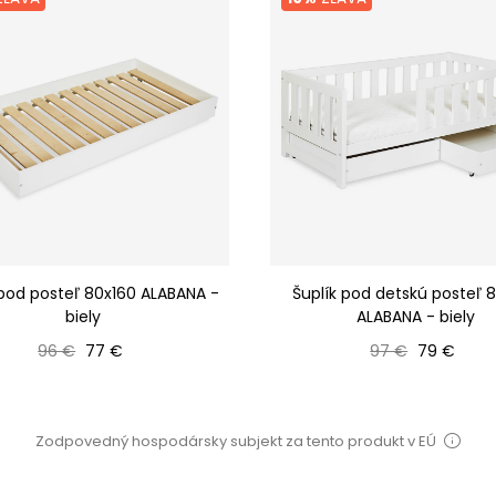
 pod posteľ 80x160 ALABANA -
Šuplík pod detskú posteľ 
biely
ALABANA - biely
Bežná cena
Cena
Bežná cena
Cena
96 €
77 €
97 €
79 €
Zodpovedný hospodársky subjekt za tento produkt v EÚ