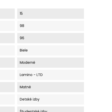
15
98
96
Biele
Moderné
Lamino - LTD
Matné
Detské izby
Študentské izby