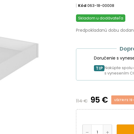
Kód
063-18-00008
Skladom u dodávateľa
Predpokladanú dobu dodania
Dopr
Doručenie s vynes
Nakúpte spolu 
TIP
s vynesením C
95 €
114 €
UŠETRITE 19