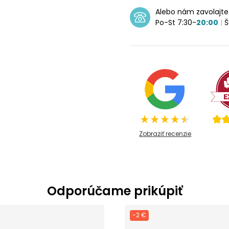
Alebo nám zavolajt
Po-St 7:30-
20:00
|
Š
Zobraziť recenzie
Odporúčame prikúpiť
-2 €