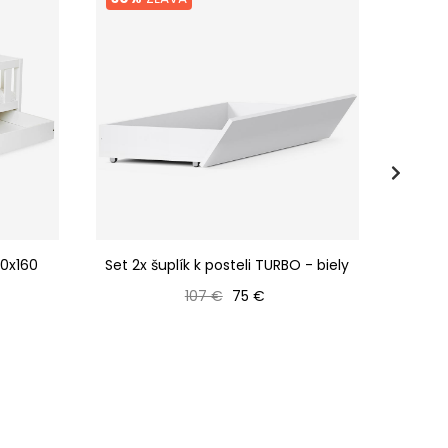
80x160
Set 2x šuplík k posteli TURBO - biely
Šuplík
Bežná cena
Cena
107 €
75 €