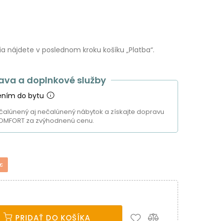
 nájdete v poslednom kroku košíku „Platba“.
ava a doplnkové služby
ením do bytu
čalúnený aj nečalúnený nábytok a získajte dopravu
OMFORT za zvýhodnenú cenu.
 €
PRIDAŤ DO KOŠÍKA