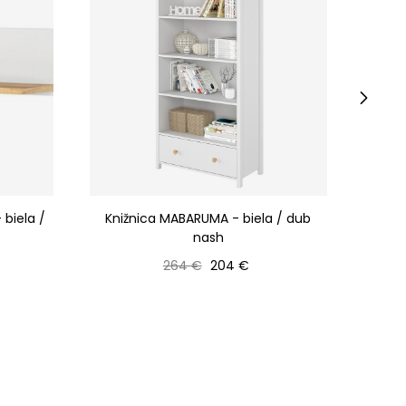
›
biela /
Knižnica MABARUMA - biela / dub
Šatn
nash
Bežná cena
Cena
264 €
204 €