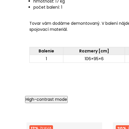
hmotnosť: 17 kg
počet balení: 1
Tovar vám dodáme demontovaný. V balení nájd
spojovací materiál.
Balenie
Rozmery [cm]
1
106×95×6
High-contrast mode
17%
ZĽAVA
20%
Z