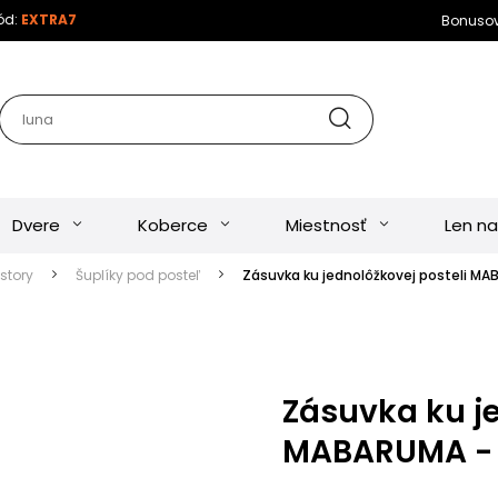
kód:
EXTRA7
Bonuso
Dvere
Koberce
Miestnosť
Len na
estory
Šuplíky pod posteľ
Zásuvka ku jednolôžkovej posteli MA
Zásuvka ku je
MABARUMA - 