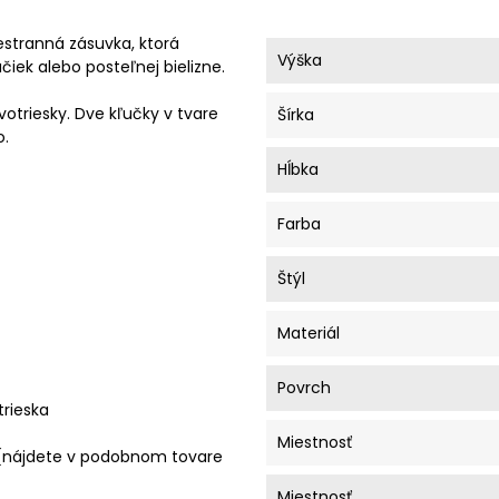
estranná zásuvka, ktorá
Výška
čiek alebo posteľnej bielizne.
otriesky. Dve kľučky v tvare
Šírka
o.
Hĺbka
Farba
Štýl
Materiál
Povrch
trieska
Miestnosť
 (nájdete v podobnom tovare
Miestnosť