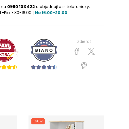
e na
0950 103 422
a objednajte si telefonicky.
t–Pia 7:30-16:00
|
Ne 16:00-20:00
Zdieľať
-60 €
DOPR