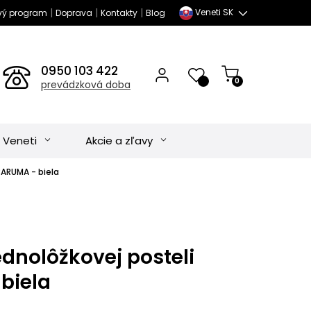
|
|
|
Veneti SK
vý program
Doprava
Kontakty
Blog
0950 103 422
0
prevádzková doba
 Veneti
Akcie a zľavy
BARUMA - biela
dnolôžkovej posteli
biela