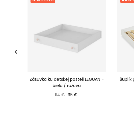
GIRA -
Zásuvka ku detskej posteli LEGUAN -
Šuplík
biela / ružová
Bežná cena
Cena
114 €
95 €