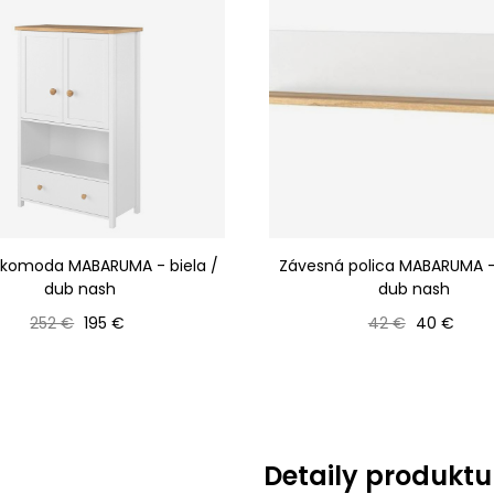
 komoda MABARUMA - biela /
Závesná polica MABARUMA - 
dub nash
dub nash
Bežná cena
Cena
Bežná cena
Cena
252 €
195 €
42 €
40 €
Detaily produktu