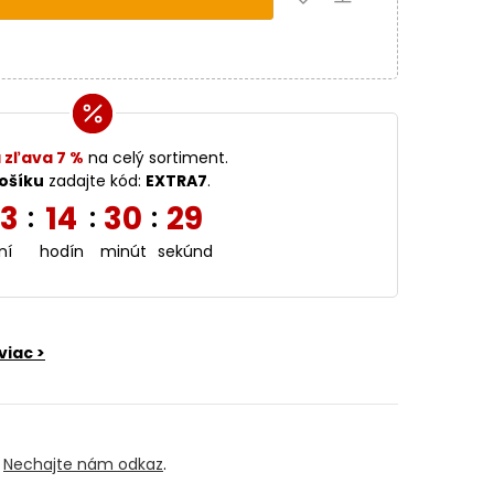
 zľava 7 %
na celý sortiment.
ošíku
zadajte kód:
EXTRA7
.
3
14
30
29
:
:
:
ní
hodín
minút
sekúnd
viac >
?
Nechajte nám odkaz
.