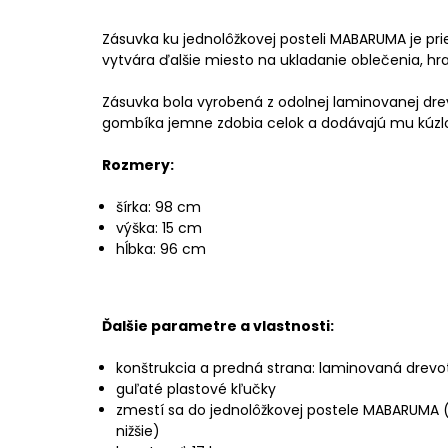
Zásuvka ku jednolôžkovej posteli MABARUMA je pri
vytvára ďalšie miesto na ukladanie oblečenia, hra
Zásuvka bola vyrobená z odolnej laminovanej drev
gombíka jemne zdobia celok a dodávajú mu kúzl
Rozmery:
šírka: 98 cm
výška: 15 cm
hĺbka: 96 cm
Ďalšie parametre a vlastnosti:
konštrukcia a predná strana: laminovaná drevo
guľaté plastové kľučky
zmestí sa do jednolôžkovej postele MABARUMA
nižšie)