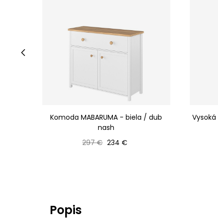
‹
Komoda MABARUMA - biela / dub
Vysoká
nash
Bežná cena
Cena
297 €
234 €
Popis