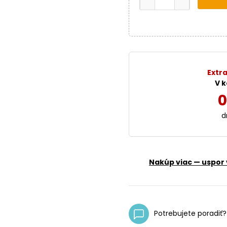
Extra
V k
0
d
Nakúp viac — uspor 
Potrebujete poradiť