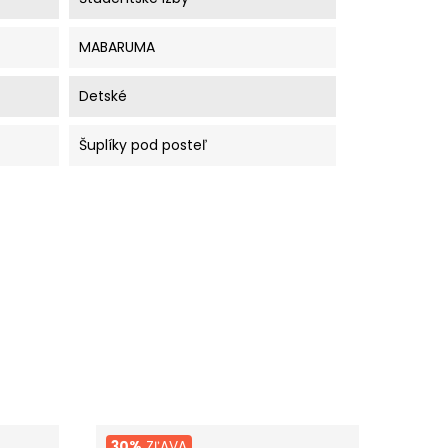
MABARUMA
Detské
Šuplíky pod posteľ
30%
ZĽAVA
19%
Z