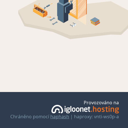
Provozováno na
Chráněno pomocí
haphash
| haproxy: vnti-ws0p-a