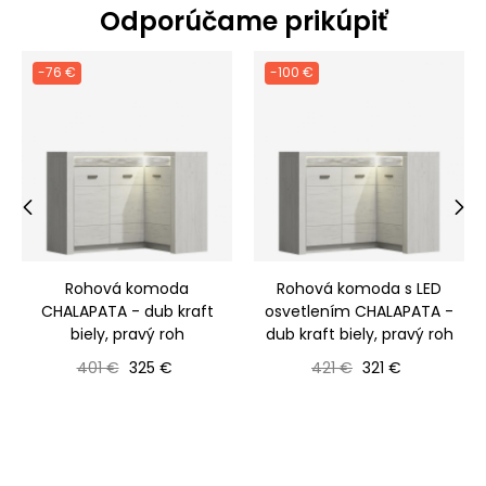
Odporúčame prikúpiť
-76 €
-100 €
‹
›
Rohová komoda
Rohová komoda s LED
CHALAPATA - dub kraft
osvetlením CHALAPATA -
biely, pravý roh
dub kraft biely, pravý roh
Bežná cena
Cena
Bežná cena
Cena
401 €
325 €
421 €
321 €