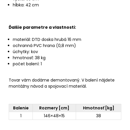
hĺbka: 42 cm
Ďalšie parametre a vlastnosti:
materiál: DTD doska hrubá 16 mm
ochranná PVC hrana (0,8 mm)
úchytky: kov
hmotnosť: 38 kg
počet balení: 1
Tovar vám dodáme demontovaný. V balení nájdete
montážny návod a spojovací materiál.
Balenie
Rozmery [cm]
Hmotnosť [kg]
1
146×48×15
38