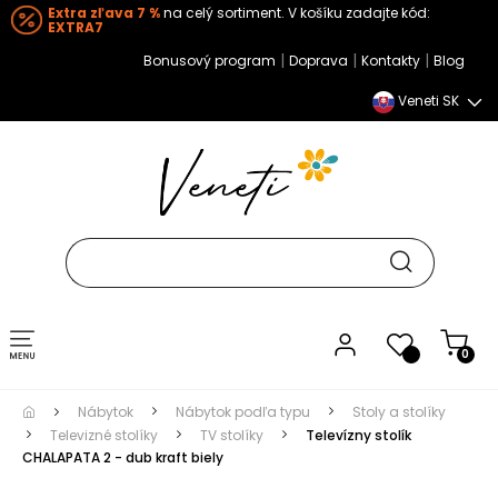
Extra zľava 7 %
na celý sortiment. V košíku zadajte kód:
EXTRA7
|
|
|
Bonusový program
Doprava
Kontakty
Blog
Veneti SK
Toggle navigation
0
Nábytok
Nábytok podľa typu
Stoly a stolíky
Televizné stolíky
TV stolíky
Televízny stolík
CHALAPATA 2 - dub kraft biely