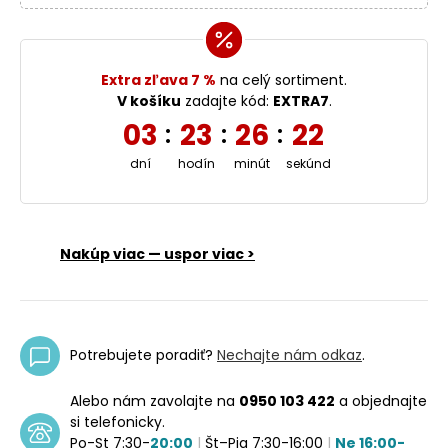
Extra zľava 7 %
na celý sortiment.
V košíku
zadajte kód:
EXTRA7
.
03
23
26
21
:
:
:
dní
hodín
minút
sekúnd
Nakúp viac — uspor viac >
Potrebujete poradiť?
Nechajte nám odkaz
.
Alebo nám zavolajte na
0950 103 422
a objednajte
si telefonicky.
Po-St 7:30-
20:00
|
Št–Pia 7:30-16:00
|
Ne 16:00-