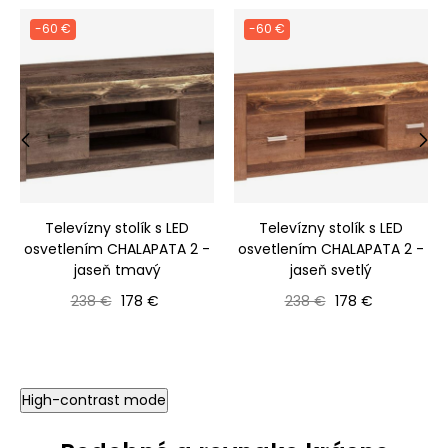
-60 €
-60 €
‹
›
Televízny stolík s LED
Televízny stolík s LED
osvetlením CHALAPATA 2 -
osvetlením CHALAPATA 2 -
jaseň tmavý
jaseň svetlý
Bežná cena
Cena
Bežná cena
Cena
238 €
178 €
238 €
178 €
High-contrast mode