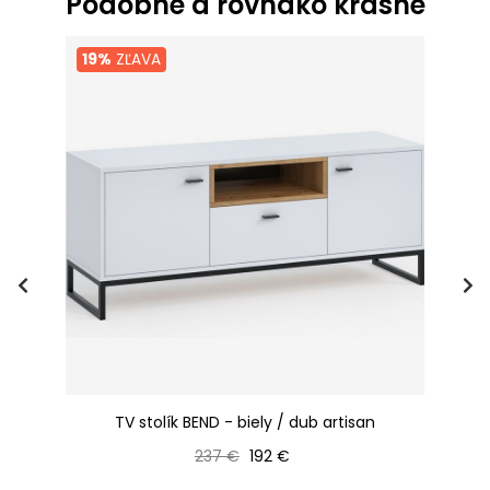
Podobné a rovnako krásne
19%
ZĽAVA
TV stolík BEND - biely / dub artisan
Bežná cena
Cena
237 €
192 €