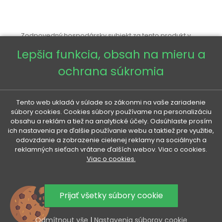
Zodpovedný hospodársky subjekt za tento produkt v
EÚ
Lepšia funkcia, obsah na mieru a
ochrana súkromia
Tento web ukladá v súlade so zákonmi na vaše zariadenie
súbory cookies. Cookies súbory používame na personalizáciu
VENETI

obsahu a reklám a tiež na analytické účely. Odsúhlaste prosím
ich nastavenia pre ďalšie používanie webu a taktiež pre využitie,
odovzdanie a zobrazenie cielenej reklamy na sociálnych a
VÁŠ ÚČET

reklamných sieťach vrátane ďalších webov. Viac o cookies.
Viac o cookies.
VŠETKO O NÁKUPE

Prijať všetky súbory cookie
UŽITOČNÉ INFORMÁCIE

Odmítnout vše
|
Nastavenia súborov cookie