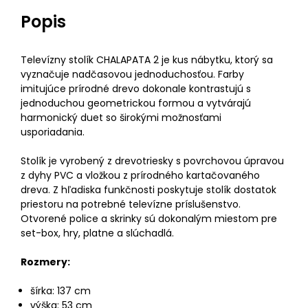
Popis
Televízny stolík CHALAPATA 2 je kus nábytku, ktorý sa
vyznačuje nadčasovou jednoduchosťou. Farby
imitujúce prírodné drevo dokonale kontrastujú s
jednoduchou geometrickou formou a vytvárajú
harmonický duet so širokými možnosťami
usporiadania.
Stolík je vyrobený z drevotriesky s povrchovou úpravou
z dyhy PVC a vložkou z prírodného kartačovaného
dreva. Z hľadiska funkčnosti poskytuje stolík dostatok
priestoru na potrebné televízne príslušenstvo.
Otvorené police a skrinky sú dokonalým miestom pre
set-box, hry, platne a slúchadlá.
Rozmery:
šírka: 137 cm
výška: 53 cm