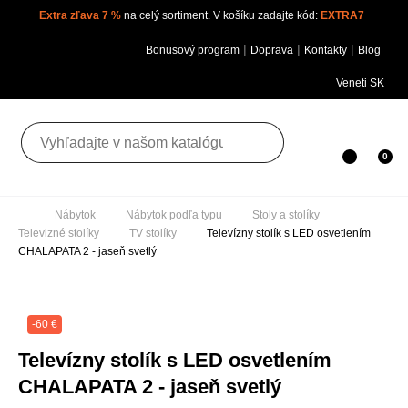
Extra zľava 7 %
na celý sortiment. V košíku zadajte kód:
EXTRA7
|
|
|
Bonusový program
Doprava
Kontakty
Blog
Veneti SK
Toggle navigation
0
Nábytok
Nábytok podľa typu
Stoly a stolíky
Televizné stolíky
TV stolíky
Televízny stolík s LED osvetlením
CHALAPATA 2 - jaseň svetlý
-60 €
Televízny stolík s LED osvetlením
CHALAPATA 2 - jaseň svetlý