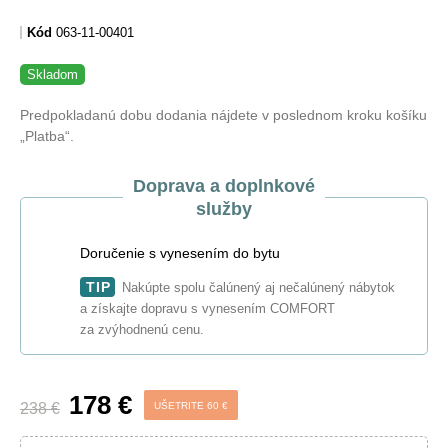
Kód
063-11-00401
Skladom
Predpokladanú dobu dodania nájdete v poslednom kroku košíku
„Platba“.
Doprava a doplnkové
služby
Doručenie s vynesením do bytu
TIP
Nakúpte spolu čalúnený aj nečalúnený nábytok
a získajte dopravu s vynesením COMFORT
za zvýhodnenú cenu.
178 €
238 €
UŠETRITE 60 €