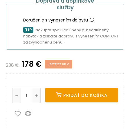
Doprava a doplnkové
služby
Doručenie s vynesením do bytu
TIP
Nakúpte spolu čalúnený aj nečalúnený
nábytok a získajte dopravu s vynesením COMFORT
za zvýhodnenú cenu.
178 €
238 €
UŠETRITE 60 €
PRIDAŤ DO KOŠÍKA