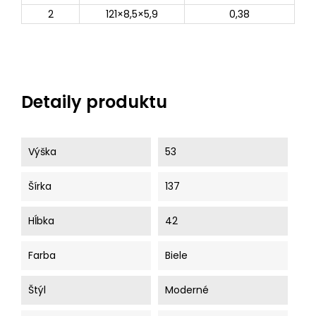
2
121×8,5×5,9
0,38
Detaily produktu
Výška
53
Šírka
137
Hĺbka
42
Farba
Biele
Štýl
Moderné