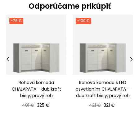
Odporúčame prikúpiť
-76 €
-100 €
‹
›
Rohová komoda
Rohová komoda s LED
CHALAPATA - dub kraft
osvetlením CHALAPATA -
biely, pravý roh
dub kraft biely, pravý roh
Bežná cena
Cena
Bežná cena
Cena
401 €
325 €
421 €
321 €