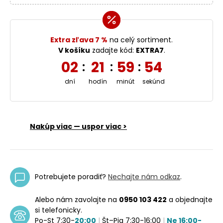
Extra zľava 7 %
na celý sortiment.
V košíku
zadajte kód:
EXTRA7
.
02
21
59
54
:
:
:
dní
hodín
minút
sekúnd
Nakúp viac — uspor viac >
Potrebujete poradiť?
Nechajte nám odkaz
.
Alebo nám zavolajte na
0950 103 422
a objednajte
si telefonicky.
Po-St 7:30-
20:00
|
Št–Pia 7:30-16:00
|
Ne 16:00-