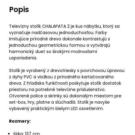
Popis
Televízny stolík CHALAPATA 2 je kus nábytku, ktorý sa
vyznačuje nadčasovou jednoduchosťou. Farby
imitujúce prírodné drevo dokonale kontrastujú s
jednoduchou geometrickou formou a vytvárajú
harmonický duet so širokými možnosťami
usporiadania.
Stolík je vyrobený z drevotriesky s povrchovou úpravou
z dyhy PVC a vložkou z prírodného kartačovaného
dreva. Z hľadiska funkčnosti poskytuje stolík dostatok
priestoru na potrebné televízne príslušenstvo.
Otvorené police a skrinky sú dokonalým miestom pre
set-box, hry, platne a slúchadlá. Stolík je navyše
vybavený praktickým bielym LED osvetlením.
Rozmery:
šírka: 137 cm