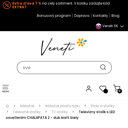
Extra zľava 7 %
na celý sortiment. V košíku zadajte kód:
EXTRA7
|
|
|
Bonusový program
Doprava
Kontakty
Blog
Veneti SK
Toggle navigation
0
Nábytok
Nábytok podľa typu
Stoly a stolíky
Televizné stolíky
TV stolíky
Televízny stolík s LED
osvetlením CHALAPATA 2 - dub kraft biely