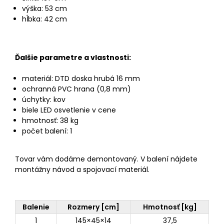
výška: 53 cm
hĺbka: 42 cm
Ďalšie parametre a vlastnosti:
materiál: DTD doska hrubá 16 mm
ochranná PVC hrana (0,8 mm)
úchytky: kov
biele LED osvetlenie v cene
hmotnosť: 38 kg
počet balení: 1
Tovar vám dodáme demontovaný. V balení nájdete
montážny návod a spojovací materiál.
Balenie
Rozmery [cm]
Hmotnosť [kg]
1
145×45×14
37,5