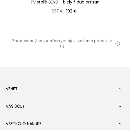
or
TV stolík BEND - biely / dub artisan
Bežná cena
Cena
237 €
192 €
Zodpovedný hospodársky subjekt za tento produkt v
EÚ
VENETI

VÁŠ ÚČET

VŠETKO O NÁKUPE
