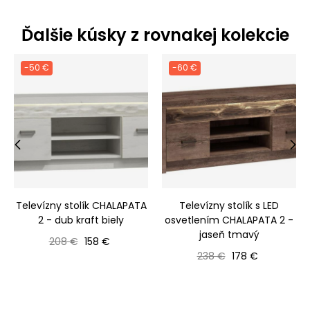
Ďalšie kúsky z rovnakej kolekcie
-50 €
-60 €
‹
›
Televízny stolík CHALAPATA
Televízny stolík s LED
2 - dub kraft biely
osvetlením CHALAPATA 2 -
jaseň tmavý
Bežná cena
Cena
208 €
158 €
Bežná cena
Cena
238 €
178 €