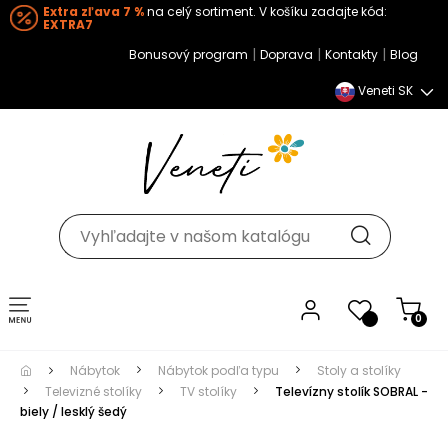
Extra zľava 7 %
na celý sortiment. V košíku zadajte kód:
EXTRA7
|
|
|
Bonusový program
Doprava
Kontakty
Blog
Veneti SK
Toggle navigation
0
Nábytok
Nábytok podľa typu
Stoly a stolíky
Televizné stolíky
TV stolíky
Televízny stolík SOBRAL -
biely / lesklý šedý