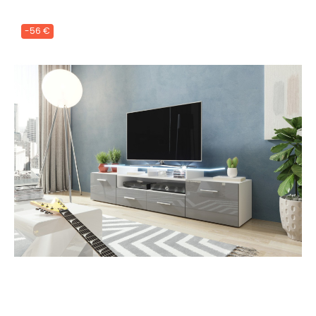
-56 €
Lepšia funkcia, obsah na mieru a
ochrana súkromia
Tento web ukladá v súlade so zákonmi na vaše zariadenie
súbory cookies. Cookies súbory používame na personalizáciu
obsahu a reklám a tiež na analytické účely. Odsúhlaste prosím
ich nastavenia pre ďalšie používanie webu a taktiež pre využitie,
odovzdanie a zobrazenie cielenej reklamy na sociálnych a
reklamných sieťach vrátane ďalších webov. Viac o cookies.
Viac o cookies.
Prijať všetky súbory cookie
Odmítnout vše
|
Nastavenia súborov cookie