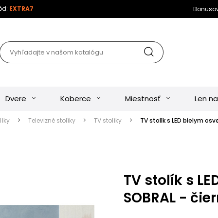
kód:
EXTRA7
Bonuso
Dvere
Koberce
Miestnosť
Len na
líky
Televizné stolíky
TV stolíky
TV stolík s LED bielym osv
TV stolík s L
SOBRAL - čier