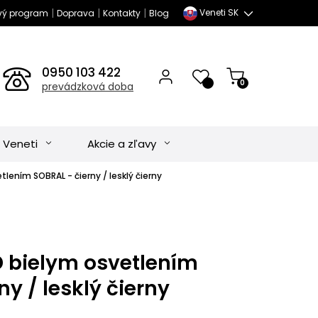
|
|
|
Veneti SK
vý program
Doprava
Kontakty
Blog
0950 103 422
0
prevádzková doba
 Veneti
Akcie a zľavy
etlením SOBRAL - čierny / lesklý čierny
ED bielym osvetlením
ny / lesklý čierny