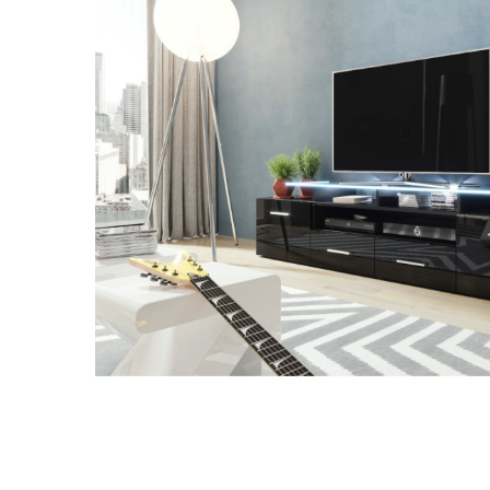
Lepšia
Tento web ukladá v súlade so zákonmi na vaše zariadenie súbory
pre ďalšie používanie webu a taktiež pre využitie, odovz