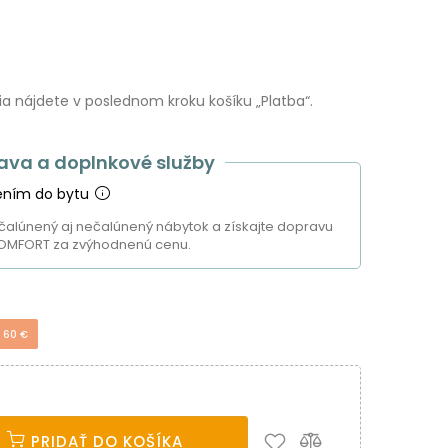
 nájdete v poslednom kroku košíku „Platba“.
ava a doplnkové služby
ením do bytu
čalúnený aj nečalúnený nábytok a získajte dopravu
OMFORT za zvýhodnenú cenu.
úkromia
 60 €
ám a tiež na analytické účely. Odsúhlaste prosím ich nastavenia
ach vrátane ďalších webov. Viac o cookies.
Viac o cookies.
PRIDAŤ DO KOŠÍKA