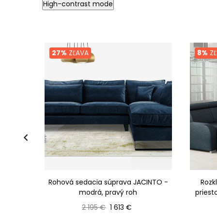
High-contrast mode
27%
ZĽAVA
8%
ZĽ
CARLINA
Rohová sedacia súprava JACINTO -
Rozk
modrá, pravý roh
pries
Bežná cena
Cena
2 195 €
1 613 €