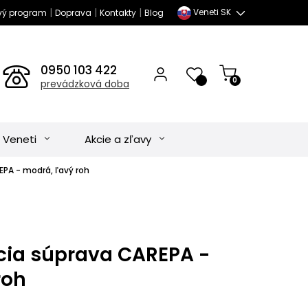
|
|
|
Veneti SK
vý program
Doprava
Kontakty
Blog
0950 103 422
0
prevádzková doba
 Veneti
Akcie a zľavy
PA - modrá, ľavý roh
ia súprava CAREPA -
roh