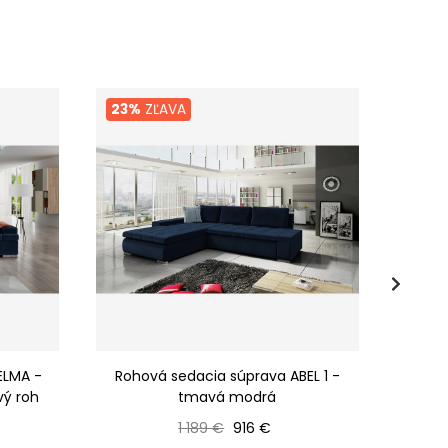
23%
ZĽAVA
27%
ELMA -
Rohová sedacia súprava ABEL 1 -
Rohová
vý roh
tmavá modrá
Bežná cena
Cena
1 189 €
916 €