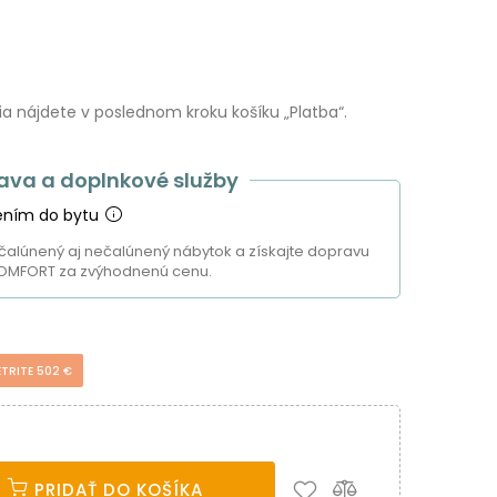
 nájdete v poslednom kroku košíku „Platba“.
ava a doplnkové služby
ením do bytu
čalúnený aj nečalúnený nábytok a získajte dopravu
OMFORT za zvýhodnenú cenu.
ETRITE 502 €
PRIDAŤ DO KOŠÍKA