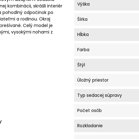
Výška
ej kombinácii, skrášli interiér
a pohodlný odpočinok po
ateľmi a rodinou. Okraj
Šírka
prešívané. Celý model je
nými, vysokými nohami z
Hĺbka
Farba
Štýl
Úložný priestor
Typ sedacej súpravy
Počet osôb
y
Rozkladanie