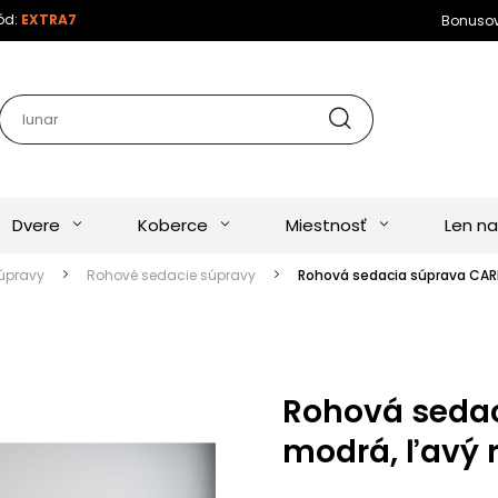
kód:
EXTRA7
Bonuso
Dvere
Koberce
Miestnosť
Len na
úpravy
Rohové sedacie súpravy
Rohová sedacia súprava CARE
Rohová sedac
modrá, ľavý 