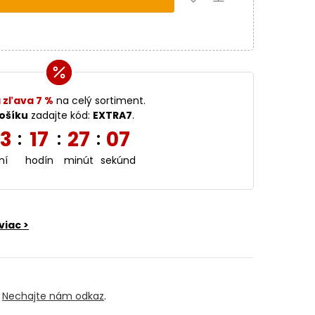
 zľava 7 %
na celý sortiment.
ošíku
zadajte kód:
EXTRA7
.
3
17
27
06
:
:
:
ní
hodín
minút
sekúnd
viac >
?
Nechajte nám odkaz
.