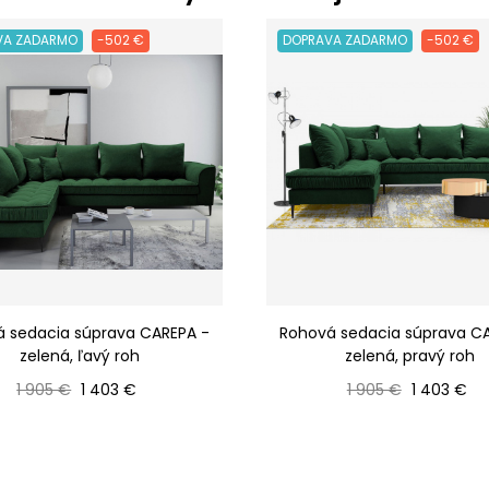
VA ZADARMO
-502 €
DOPRAVA ZADARMO
-502 €
 sedacia súprava CAREPA -
Rohová sedacia súprava C
zelená, ľavý roh
zelená, pravý roh
Bežná cena
Cena
Bežná cena
Cena
1 905 €
1 403 €
1 905 €
1 403 €