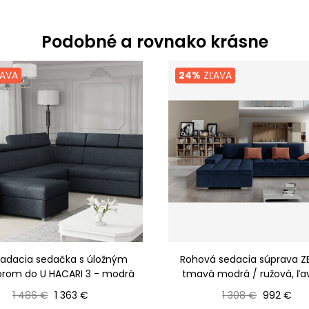
Podobné a rovnako krásne
AVA
24%
ZĽAVA
ladacia sedačka s úložným
Rohová sedacia súprava Z
torom do U HACARI 3 - modrá
tmavá modrá / ružová, ľa
Bežná cena
Cena
Bežná cena
Cena
1 486 €
1 363 €
1 308 €
992 €