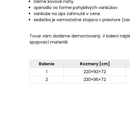
čierne kovové nohy
operadlo vo forme pohyblivých vankúšov
vankúše na zips zahrnuté v cene
sedačka je samostatne stojaca v priestore (za
Tovar vám dodáme demontovaný. V balení nájd
spojovací materiál.
Balenie
Rozmery [cm]
1
220×92×72
2
230×95×72