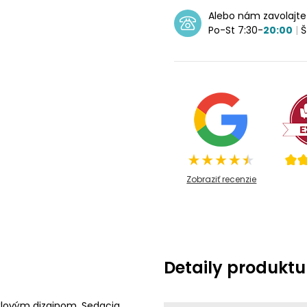
Alebo nám zavolajt
Po-St 7:30-
20:00
|
Š
Zobraziť recenzie
Detaily produktu
ýlovým dizajnom. Sedacia