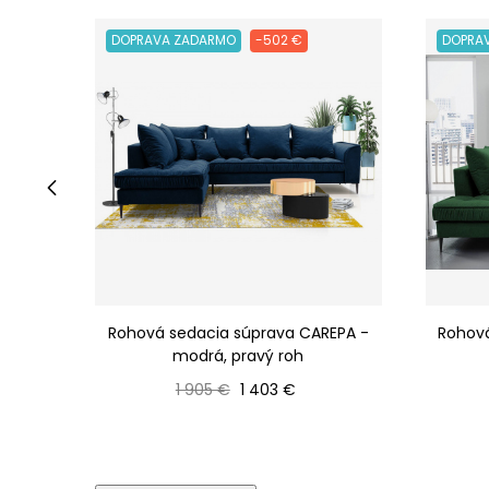
DOPRAVA ZADARMO
-502 €
DOPRA
‹
Rohová sedacia súprava CAREPA -
Rohová
modrá, pravý roh
Bežná cena
Cena
1 905 €
1 403 €