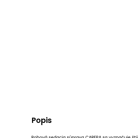
Popis
Rohová sedacia súprava CAREPA sa vyznačuje št