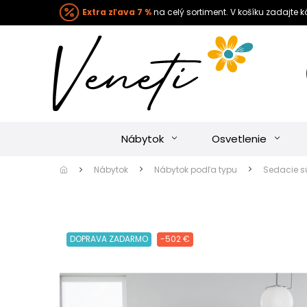
Extra zľava 7 %
na celý sortiment. V košíku zadajte 
Nábytok
Osvetlenie
Nábytok
Nábytok podľa typu
Sedacie s
DOPRAVA ZADARMO
-502 €