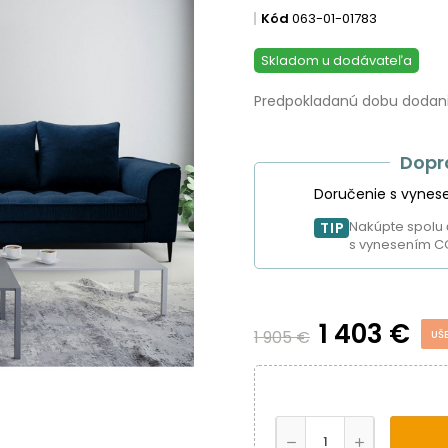
Kód
063-01-01783
Skladom u dodávateľa
Predpokladanú dobu dodania
Dopr
Doručenie s vynes
Nakúpte spolu 
TIP
s vynesením C
1 403 €
1 905 €
UŠ