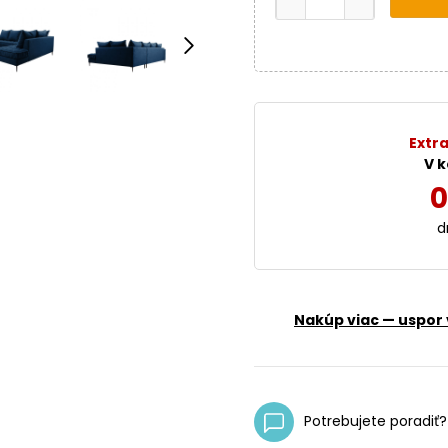
Extra
V k
0
d
Nakúp viac — uspor 
Potrebujete poradiť