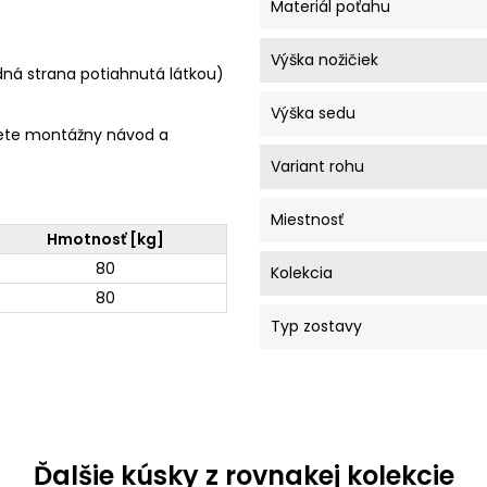
Materiál poťahu
Výška nožičiek
dná strana potiahnutá látkou)
Výška sedu
ete montážny návod a
Variant rohu
Miestnosť
Hmotnosť [kg]
80
Kolekcia
80
Typ zostavy
Ďalšie kúsky z rovnakej kolekcie