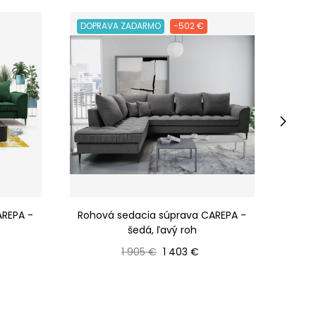
DOPRAVA ZADARMO
-502 €
DOPR
›
AREPA -
Rohová sedacia súprava CAREPA -
Roho
šedá, ľavý roh
Bežná cena
Cena
1 905 €
1 403 €