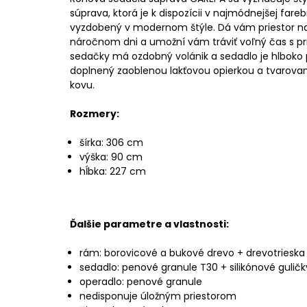
súprava, ktorá je k dispozícii v najmódnejšej farebn
vyzdobený v modernom štýle. Dá vám priestor n
náročnom dni a umožní vám tráviť voľný čas s pri
sedačky má ozdobný volánik a sedadlo je hlboko 
doplnený zaoblenou lakťovou opierkou a tvarova
kovu.
Rozmery:
šírka: 306 cm
výška: 90 cm
hĺbka: 227 cm
Ďalšie parametre a vlastnosti:
rám: borovicové a bukové drevo + drevotrieska
sedadlo: penové granule T30 + silikónové guličk
operadlo: penové granule
nedisponuje úložným priestorom