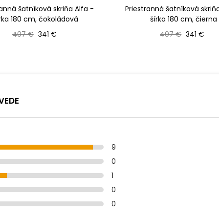
ranná šatníková skriňa Alfa -
Priestranná šatníková skriňa
írka 180 cm, čokoládová
šírka 180 cm, čierna
Bežná cena
Cena
Bežná cena
Cena
407 €
341 €
407 €
341 €
VEDE
9
0
1
0
0