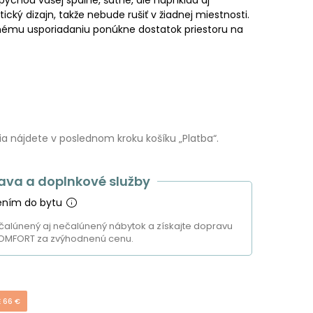
ický dizajn, takže nebude rušiť v žiadnej miestnosti.
ému usporiadaniu ponúkne dostatok priestoru na
 nájdete v poslednom kroku košíku „Platba“.
ava a doplnkové služby
ením do bytu
čalúnený aj nečalúnený nábytok a získajte dopravu
OMFORT za zvýhodnenú cenu.
E 66 €