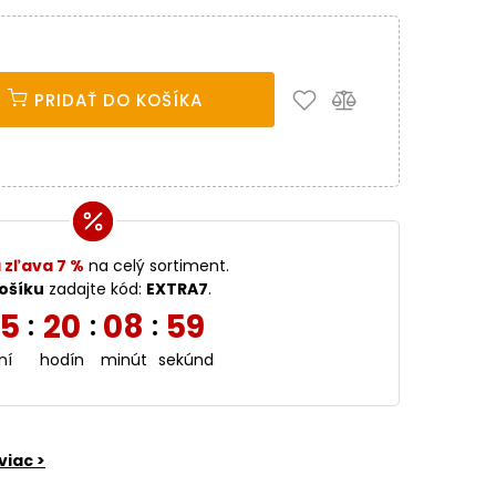
PRIDAŤ DO KOŠÍKA
 zľava 7 %
na celý sortiment.
ošíku
zadajte kód:
EXTRA7
.
5
20
08
57
:
:
:
ní
hodín
minút
sekúnd
viac >