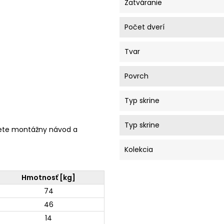
Zatváranie
Počet dverí
Tvar
Povrch
Typ skrine
Typ skrine
ete montážny návod a
Kolekcia
Hmotnosť [kg]
74
46
14