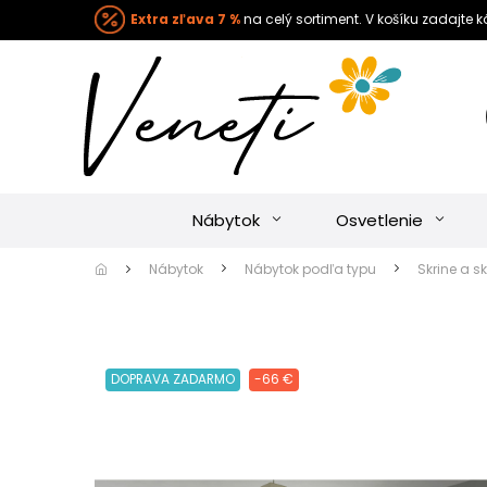
Extra zľava 7 %
na celý sortiment. V košíku zadajte 
Nábytok
Osvetlenie
Nábytok
Nábytok podľa typu
Skrine a sk
DOPRAVA ZADARMO
-66 €