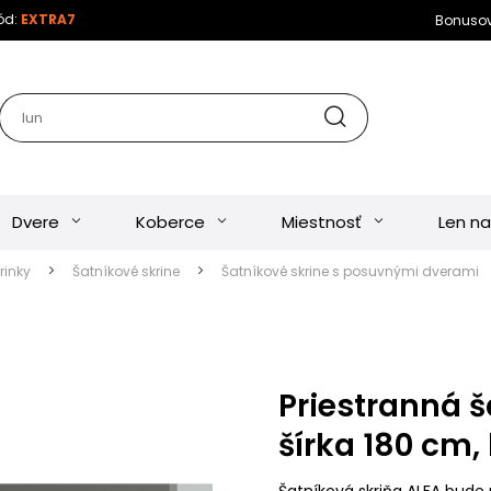
kód:
EXTRA7
Bonuso
Dvere
Koberce
Miestnosť
Len na
rinky
Šatníkové skrine
Šatníkové skrine s posuvnými dverami
Priestranná š
šírka 180 cm, 
Šatníková skriňa ALFA bude 