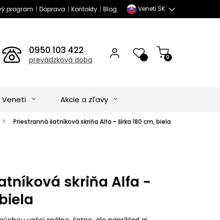
|
|
|
Veneti SK
vý program
Doprava
Kontakty
Blog
0950 103 422
0
prevádzková doba
 Veneti
Akcie a zľavy
Priestranná šatníková skriňa Alfa - šírka 180 cm, biela
atníková skriňa Alfa -
biela
pýchou vašej spálne, šatne, ale napríklad aj