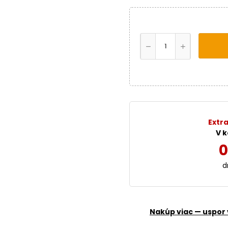
Extra
V k
0
d
Nakúp viac — uspor 