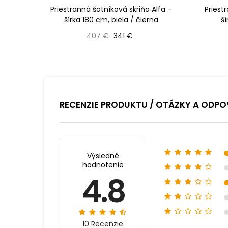
Priestranná šatníková skriňa Alfa -
Priest
šírka 180 cm, biela / čierna
š
Bežná cena
Cena
407 €
341 €
RECENZIE PRODUKTU / OTÁZKY A ODPO
Výsledné
hodnotenie
4.8
10 Recenzie