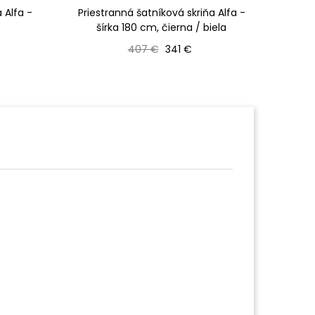
 Alfa -
Priestranná šatníková skriňa Alfa -
Pries
šírka 180 cm, čierna / biela
Bežná cena
Cena
407 €
341 €