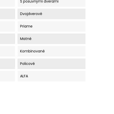
S posuvnými dverami
Dvojdverové
Priame
Matné
Kombinované
Policové
ALFA