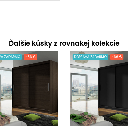
Ďalšie kúsky z rovnakej kolekcie
VA ZADARMO
-66 €
DOPRAVA ZADARMO
-66 €