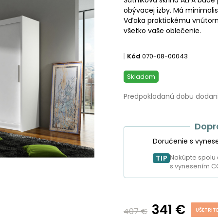
obývacej izby. Má minimalist
Vďaka praktickému vnútorn
všetko vaše oblečenie.
Kód
070-08-00043
Skladom
Predpokladanú dobu dodania
Dopr
Doručenie s vynes
Nakúpte spolu 
TIP
s vynesením C
341 €
407 €
UŠETRIT