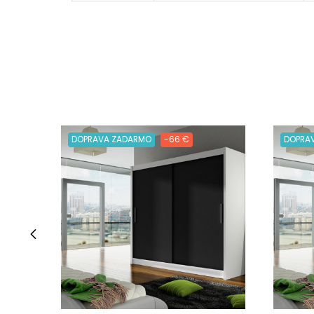
DOPRAVA ZADARMO
-66 €
DOPRA
‹