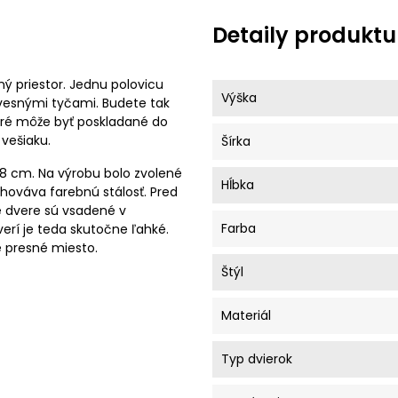
Detaily produktu
ý priestor. Jednu polovicu
Výška
závesnými tyčami. Budete tak
toré môže byť poskladané do
 vešiaku.
Šírka
 58 cm. Na výrobu bolo zvolené
Hĺbka
chováva farebnú stálosť. Pred
 dvere sú vsadené v
Farba
dverí je teda skutočne ľahké.
 presné miesto.
Štýl
Materiál
Typ dvierok