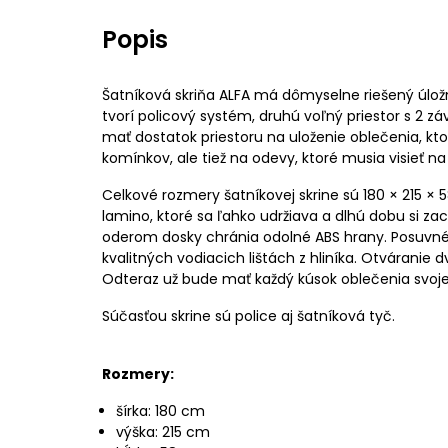
Popis
Šatníková skriňa ALFA má dômyselne riešený úložn
tvorí policový systém, druhú voľný priestor s 2 
mať dostatok priestoru na uloženie oblečenia, k
komínkov, ale tiež na odevy, ktoré musia visieť na
Celkové rozmery šatníkovej skrine sú 180 × 215 ×
lamino, ktoré sa ľahko udržiava a dlhú dobu si za
oderom dosky chránia odolné ABS hrany. Posuvné
kvalitných vodiacich lištách z hliníka. Otváranie 
Odteraz už bude mať každý kúsok oblečenia svoje
Súčasťou skrine sú police aj šatníková tyč.
Rozmery:
šírka: 180 cm
výška: 215 cm