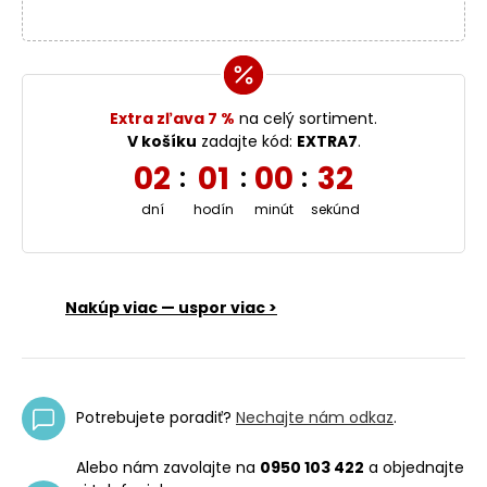
Extra zľava 7 %
na celý sortiment.
V košíku
zadajte kód:
EXTRA7
.
02
01
00
32
:
:
:
dní
hodín
minút
sekúnd
Nakúp viac — uspor viac >
Potrebujete poradiť?
Nechajte nám odkaz
.
Alebo nám zavolajte na
0950 103 422
a objednajte