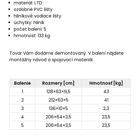
materiál: LTD
ozdobné PVC lišty
hliníkové vodiace lišty
úchytky: hliník
počet balení: 5
hmotnosť: 133 kg
Tovar Vám dodáme demontovaný. V balení nájdete
montážny návod a spojovací materiál.
Balenie
Rozmery [cm]
Hmotnosť [kg]
1
128×63×9,5
43
2
212×63×5
41
3
136×10×5
2,3
4
206×64×3,5
23,5
5
206×64×3,5
23,5