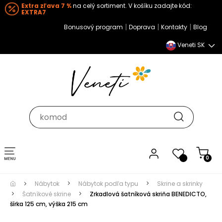
Extra zľava 7 %
na celý sortiment. V košíku zadajte kód:
EXTRA7
|
|
|
Bonusový program
Doprava
Kontakty
Blog
Veneti SK
Toggle navigation
0
Nábytok
Nábytok podľa typu
Skrine a skrinky
Šatníkové skrine
Zrkadlová šatníková skriňa BENEDICTO,
šírka 125 cm, výška 215 cm