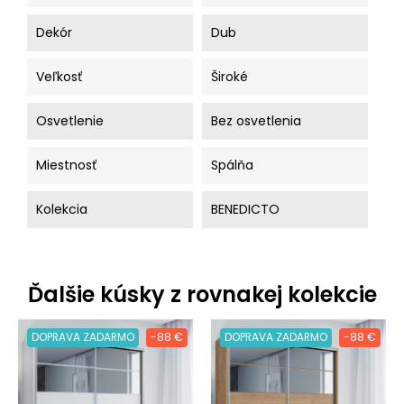
Dekór
Dub
Veľkosť
Široké
Osvetlenie
Bez osvetlenia
Miestnosť
Spálňa
Kolekcia
BENEDICTO
Ďalšie kúsky z rovnakej kolekcie
DOPRAVA ZADARMO
-88 €
DOPRAVA ZADARMO
-88 €