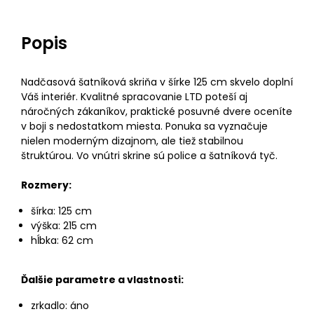
Popis
Nadčasová šatníková skriňa v šírke 125 cm skvelo doplní
Váš interiér. Kvalitné spracovanie LTD poteší aj
náročných zákaníkov, praktické posuvné dvere oceníte
v boji s nedostatkom miesta. Ponuka sa vyznačuje
nielen moderným dizajnom, ale tiež stabilnou
štruktúrou. Vo vnútri skrine sú police a šatníková tyč.
Rozmery:
šírka: 125 cm
výška: 215 cm
hĺbka: 62 cm
Ďalšie parametre a vlastnosti:
zrkadlo: áno