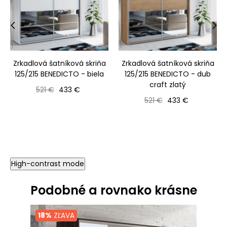
‹
›
Zrkadlová šatníková skriňa
Zrkadlová šatníková skriňa
125/215 BENEDICTO - biela
125/215 BENEDICTO - dub
craft zlatý
Bežná cena
Cena
521 €
433 €
Bežná cena
Cena
521 €
433 €
High-contrast mode
Podobné a rovnako krásne
18%
ZĽAVA