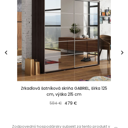
215
Zrkadlová šatníková skriňa GABRIEL, šírka 125
cm, výška 215 cm
Bežná cena
Cena
584 €
479 €
Zodpovedný hospodársky subjekt za tento produkt v