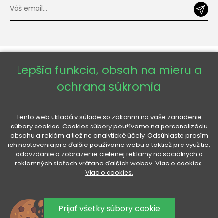
Lepšia funkcia, obsah na mieru a
ochrana súkromia
Copyright © 2026 - Veneti™
Tento web ukladá v súlade so zákonmi na vaše zariadenie
súbory cookies. Cookies súbory používame na personalizáciu
obsahu a reklám a tiež na analytické účely. Odsúhlaste prosím
Veneti SK
ich nastavenia pre ďalšie používanie webu a taktiež pre využitie,
odovzdanie a zobrazenie cielenej reklamy na sociálnych a
reklamných sieťach vrátane ďalších webov. Viac o cookies.
Veneti CZ
Viac o cookies.
Veneti DE
Prijať všetky súbory cookie
Veneti HU