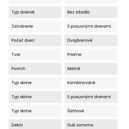
Typ dvierok
Bez zrkadla
Zatváranie
S posuvnými dverami
Počet dverí
Dvojdverové
Tvar
Priame
Povrch
Matné
Typ skrine
Kombinované
Typ skrine
S posuvnými dverami
Typ skrine
Šatňové
Dekór
Dub sonoma