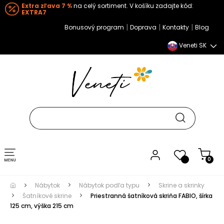
Extra zľava 7 %
na celý sortiment. V košíku zadajte kód:
EXTRA7
|
|
|
Bonusový program
Doprava
Kontakty
Blog
Veneti SK
Toggle navigation
0
Nábytok
Nábytok podľa typu
Skrine a skrinky
Šatníkové skrine
Priestranná šatníková skriňa FABIO, šírka
125 cm, výška 215 cm