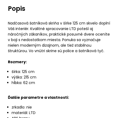
Popis
Nadčasová šatníková skriňa v šírke 125 cm skvelo doplní
Váš interiér. Kvalitné spracovanie LTD poteší aj
náročných zákaníkov, praktické posuvné dvere oceníte
v boji s nedostatkom miesta. Ponuka sa vyznačuje
nielen moderným dizajnom, ale tiež stabilnou
štruktúrou. Vo vnútri skrine sú police a šatníková tyč.
Rozmery:
šírka: 125 cm
výška: 215 cm
hĺbka: 62 cm
Ďalšie parametre a vlastnosti:
zrkadlo: nie
materiál: LTD