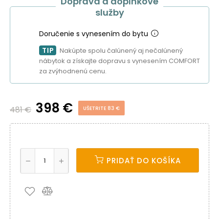
Doprava a doplnkové
služby
Doručenie s vynesením do bytu
TIP
Nakúpte spolu čalúnený aj nečalúnený
nábytok a získajte dopravu s vynesením COMFORT
za zvýhodnenú cenu.
398 €
481 €
UŠETRITE 83 €
PRIDAŤ DO KOŠÍKA