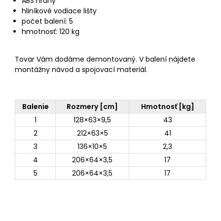
ABS hrany
hliníkové vodiace lišty
počet balení: 5
hmotnosť: 120 kg
Tovar Vám dodáme demontovaný. V balení nájdete
montážny návod a spojovací materiál.
Balenie
Rozmery [cm]
Hmotnosť [kg]
1
128×63×9,5
43
2
212×63×5
41
3
136×10×5
2,3
4
206×64×3,5
17
5
206×64×3,5
17