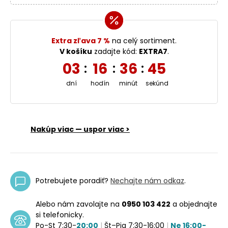
Extra zľava 7 %
na celý sortiment.
V košíku
zadajte kód:
EXTRA7
.
03
16
36
45
:
:
:
dní
hodín
minút
sekúnd
Nakúp viac — uspor viac >
Potrebujete poradiť?
Nechajte nám odkaz
.
Alebo nám zavolajte na
0950 103 422
a objednajte
si telefonicky.
Po-St 7:30-
20:00
|
Št–Pia 7:30-16:00
|
Ne 16:00-