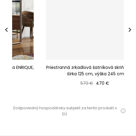
UE,
Priestranná zrkadlová šatníková skriňa ENRIQUE,
šírka 125 cm, výška 245 cm
Bežná cena
Cena
570 €
470 €
Zodpovedný hospodársky subjekt za tento produkt v
EÚ