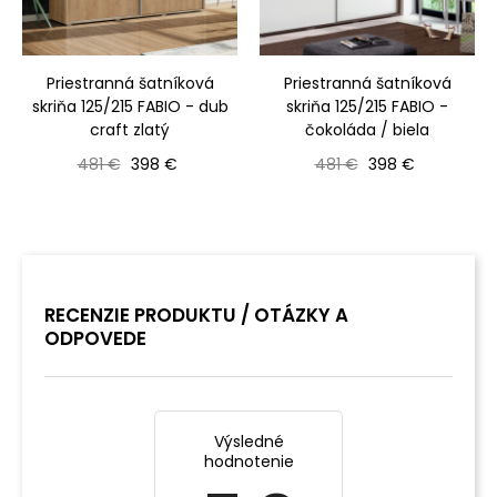
Priestranná šatníková
Priestranná šatníková
skriňa 125/215 FABIO - dub
skriňa 125/215 FABIO -
craft zlatý
čokoláda / biela
Bežná cena
Cena
Bežná cena
Cena
481 €
398 €
481 €
398 €
RECENZIE PRODUKTU / OTÁZKY A
ODPOVEDE
Výsledné
hodnotenie