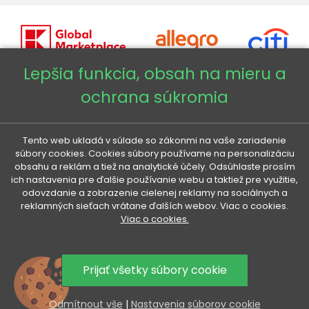
Lepšia funkcia, obsah na mieru a
ochrana súkromia
Copyright © 2026 - Veneti™
Veneti SK
Tento web ukladá v súlade so zákonmi na vaše zariadenie
súbory cookies. Cookies súbory používame na personalizáciu
obsahu a reklám a tiež na analytické účely. Odsúhlaste prosím
Veneti CZ
ich nastavenia pre ďalšie používanie webu a taktiež pre využitie,
odovzdanie a zobrazenie cielenej reklamy na sociálnych a
reklamných sieťach vrátane ďalších webov. Viac o cookies.
Veneti DE
Viac o cookies.
Veneti HU
Prijať všetky súbory cookie
Odmítnout vše
|
Nastavenia súborov cookie